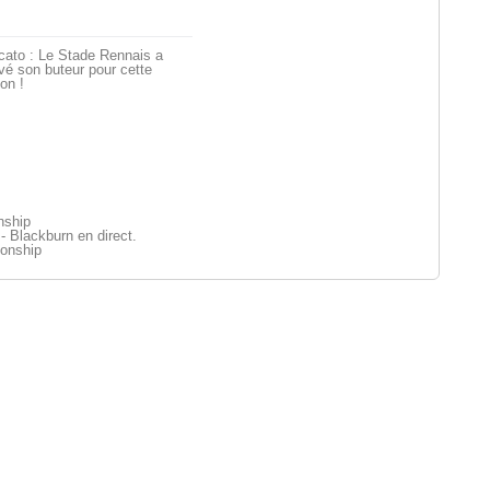
cato : Le Stade Rennais a
vé son buteur pour cette
on !
nship
- Blackburn en direct.
onship