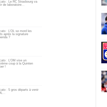
cato : Le RC Strasbourg va
ir de laboratoire…
ato : L’OL se mord les
ts après la signature
penda ?
cato : L’OM vise un
xième coup à la Quinten
er !
ato : 5 gros départs à venir
’OL…