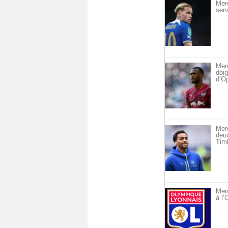
Mer
serv
Merc
doig
d’O
Mer
deu
Timb
Merc
à l