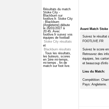
Résultats du match
Stoke City -
Blackburn sur
footlive.fr. Stoke City
- Blackburn
(Angleterre) débute
le 26/01/2027 à
Avant Match Stoke 
20:45. Avec
footlive.fr suivez vos
Suivez le résultat
équipes de football
FOOTLIVE.FR
Stoke City résultats
et
Blackburn résultats
Suivez le score en
. Tous les résultats,
Retrouvez des info
les buteurs, scores
équipes, les carto
en 1ère mi-temps,
mi-temps , fin de
et beaucoup d'info 
match sur foot live.
Lieu du Match:
Compétition: Cham
Pays: Angleterre.