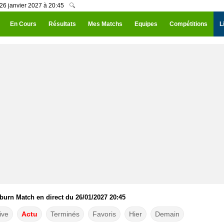
 26 janvier 2027 à 20:45
🔍
En Cours
Résultats
Mes Matchs
Equipes
Compétitions
L
kburn Match en direct du 26/01/2027 20:45
ive
Actu
Terminés
Favoris
Hier
Demain