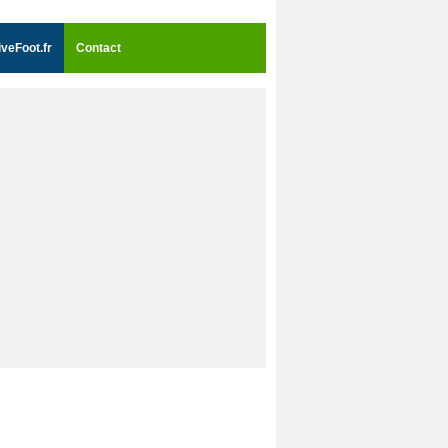
iveFoot.fr
Contact