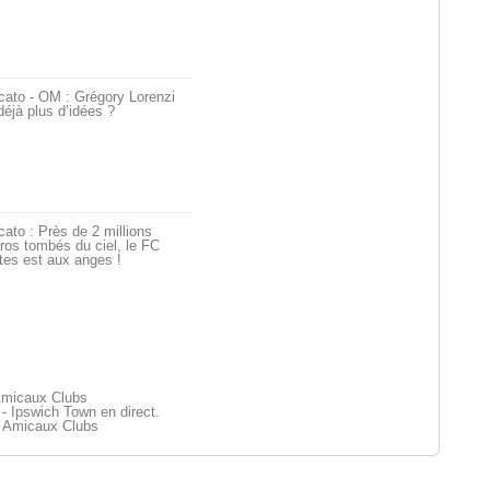
cato - OM : Grégory Lorenzi
déjà plus d’idées ?
ato : Près de 2 millions
ros tombés du ciel, le FC
tes est aux anges !
Amicaux Clubs
 Ipswich Town en direct.
 Amicaux Clubs