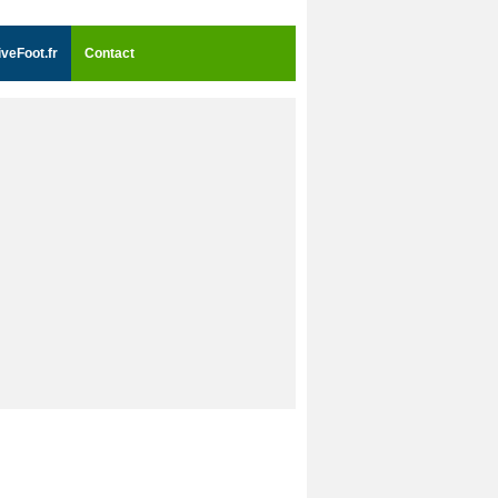
iveFoot.fr
Contact