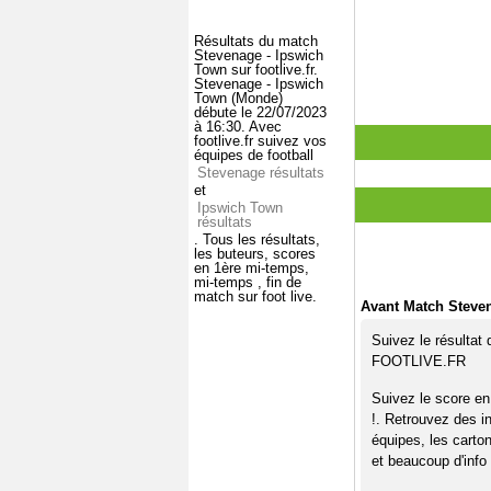
Résultats du match
Stevenage - Ipswich
Town sur footlive.fr.
Stevenage - Ipswich
Town (Monde)
débute le 22/07/2023
à 16:30. Avec
footlive.fr suivez vos
équipes de football
Stevenage résultats
et
Ipswich Town
résultats
. Tous les résultats,
les buteurs, scores
en 1ère mi-temps,
mi-temps , fin de
match sur foot live.
Avant Match Steve
Suivez le résultat
FOOTLIVE.FR
Suivez le score en
!. Retrouvez des i
équipes, les carto
et beaucoup d'info 