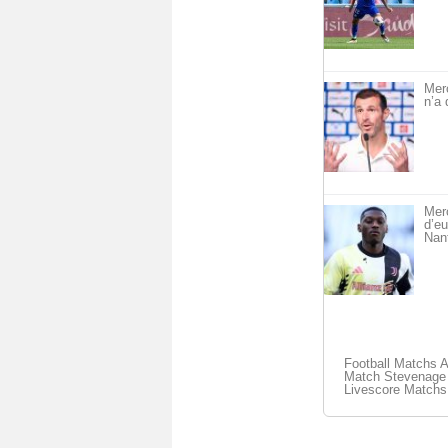
Mer
n’a 
Merc
d’eu
Nan
Football Matchs 
Match Stevenage -
Livescore Matchs