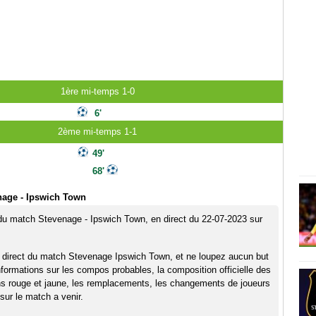
1ère mi-temps 1-0
6'
2ème mi-temps 1-1
49'
68'
nage - Ipswich Town
 du match Stevenage - Ipswich Town, en direct du 22-07-2023 sur
 direct du match Stevenage Ipswich Town, et ne loupez aucun but
nformations sur les compos probables, la composition officielle des
ns rouge et jaune, les remplacements, les changements de joueurs
sur le match a venir.