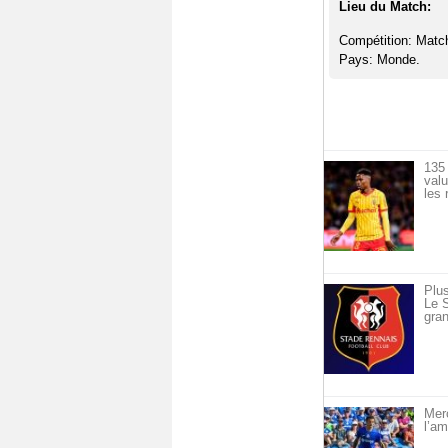
Lieu du Match:
Compétition: Matc
Pays: Monde.
135 
val
les 
Plus
Le S
gran
Merc
l’am