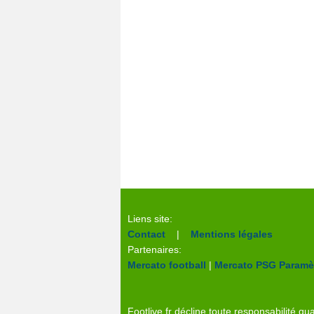
Liens site:
Contact
|
Mentions légales
Partenaires:
Mercato football
|
Mercato PSG
Paramèt
Footlive.fr décline toute responsabilité qua