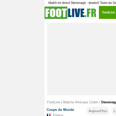
Match en direct Stevenage - Ipswich Town du Sa
FootLive
FootLive
›
Matchs Amicaux Clubs
›
Stevenage
Coupe du Monde
Aujourd'hui
L
France