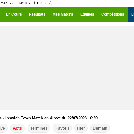
medi 22 juillet 2023 à 16:30
🔍
En Cours
Résultats
Mes Matchs
Equipes
Compétitions
L
 - Ipswich Town Match en direct du 22/07/2023 16:30
ive
Actu
Terminés
Favoris
Hier
Demain