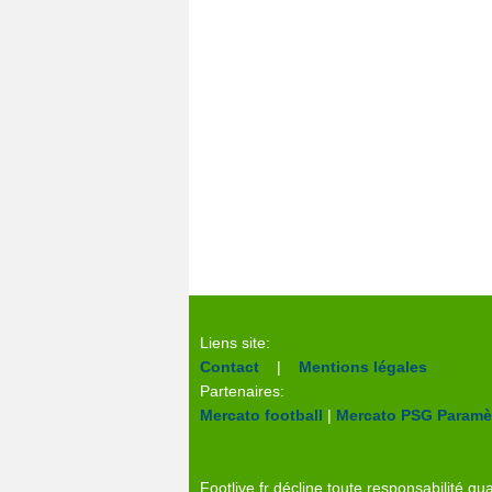
Liens site:
Contact
|
Mentions légales
Partenaires:
Mercato football
|
Mercato PSG
Paramèt
Footlive.fr décline toute responsabilité qua