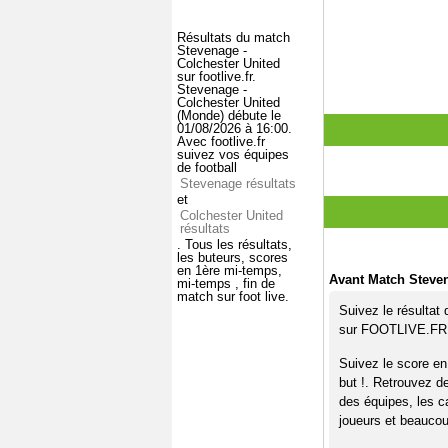
Résultats du match
Stevenage -
Colchester United
sur footlive.fr.
Stevenage -
Colchester United
(Monde) débute le
01/08/2026 à 16:00.
Avec footlive.fr
suivez vos équipes
de football
Stevenage résultats
et
Colchester United
résultats
. Tous les résultats,
les buteurs, scores
en 1ère mi-temps,
Avant Match Steven
mi-temps , fin de
match sur foot live.
Suivez le résultat
sur FOOTLIVE.FR
Suivez le score en
but !. Retrouvez d
des équipes, les c
joueurs et beaucoup