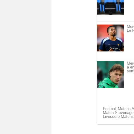
Merc
Le F
Mer
a en
sort
Football Matchs 
Match Stevenage -
Livescore Matchs