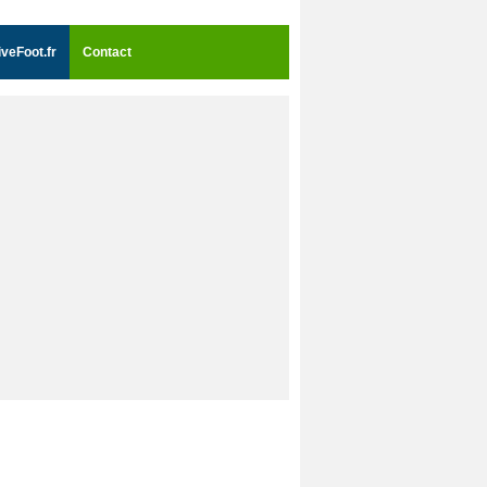
iveFoot.fr
Contact