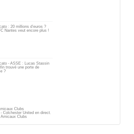
ato : 20 millions d’euros ?
C Nantes veut encore plus !
cato - ASSE : Lucas Stassin
fin trouvé une porte de
ie ?
Amicaux Clubs
 Colchester United en direct.
 Amicaux Clubs