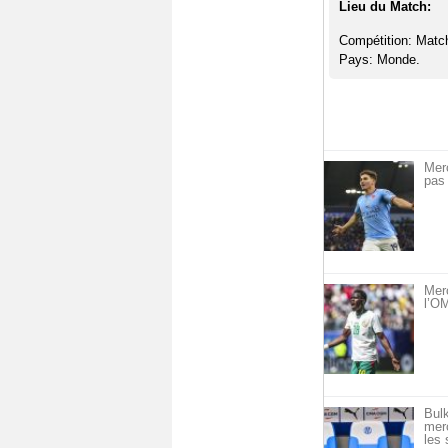
Lieu du Match:
Compétition: Matc
Pays: Monde.
Mer
pas 
Mer
l’OM
Bulk
merc
les 