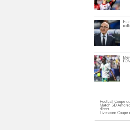
Fra
mill
Mer
l’OM
Football Coupe du
Match SD Amorebi
direct.
Livescore Coupe 