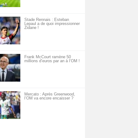
Stade Rennais : Esteban
Lepaul a de quoi impressionner
Zidane !
Frank McCourt ramène 50
millions d’euros par an à l’OM !
Mercato : Après Greenwood,
l’OM va encore encaisser ?