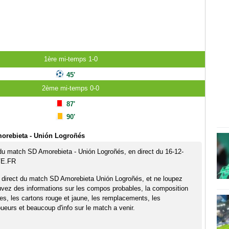
1ère mi-temps 1-0
45'
2ème mi-temps 0-0
87'
90'
orebieta - Unión Logroñés
 du match SD Amorebieta - Unión Logroñés, en direct du 16-12-
VE.FR
 direct du match SD Amorebieta Unión Logroñés, et ne loupez
uvez des informations sur les compos probables, la composition
pes, les cartons rouge et jaune, les remplacements, les
eurs et beaucoup d'info sur le match a venir.