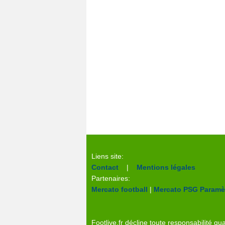
Liens site:
Contact
|
Mentions légales
Partenaires:
Mercato football
|
Mercato PSG
Paramèt
Footlive.fr décline toute responsabilité qua