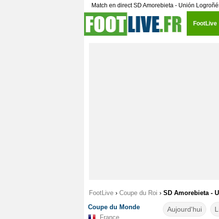
Match en direct SD Amorebieta - Unión Logroñ
FootLive
FootLive
›
Coupe du Roi
›
SD Amorebieta - U
Coupe du Monde
Aujourd'hui
L
France