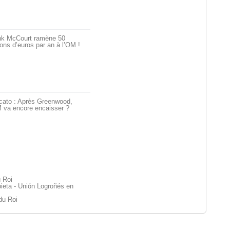
nk McCourt ramène 50
ions d’euros par an à l’OM !
cato : Après Greenwood,
 va encore encaisser ?
 Roi
eta - Unión Logroñés en
du Roi