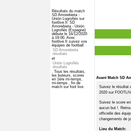
Résultats du match
SD Amorebieta -
Unión Logroñés sur
footlive.fr. SD
Amorebieta - Unión
Logroñés (Espagne)
débute le 16/12/2020
à 19:00. Avec
footlive.fr suivez vos
équipes de football
SD Amorebieta
résultats
et
Unión Logroñés
résultats
. Tous les résultats,
les buteurs, scores
Avant Match SD Am
en 1ère mi-temps,
mi-temps , fin de
match sur foot live.
Suivez le résultat
2020 sur FOOTLI
Suivez le score en
aucun but !. Retro
officielle des équi
changements de jou
Lieu du Match: