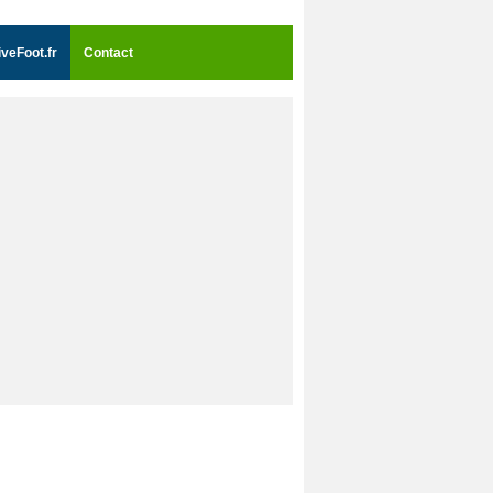
iveFoot.fr
Contact