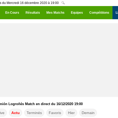
és du Mercredi 16 décembre 2020 à 19:00
🔍
En Cours
Résultats
Mes Matchs
Equipes
Compétitions
L
nión Logroñés Match en direct du 16/12/2020 19:00
ive
Actu
Terminés
Favoris
Hier
Demain