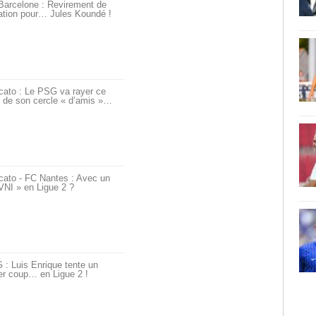
Barcelone : Revirement de
ation pour… Jules Koundé !
cato : Le PSG va rayer ce
 de son cercle « d’amis »…
cato - FC Nantes : Avec un
VNI » en Ligue 2 ?
: Luis Enrique tente un
er coup… en Ligue 2 !