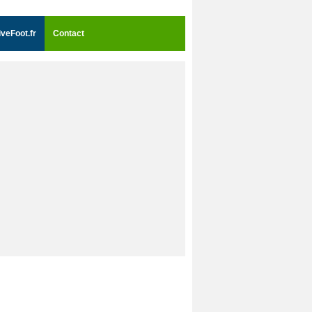
iveFoot.fr
Contact