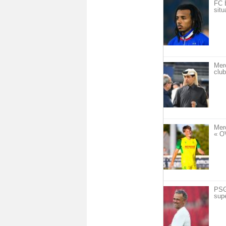
FC 
situ
Mer
club
Mer
« O
PSG 
sup