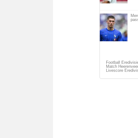
Mer
pass
Football Eredivisi
Match Heerenveen
Livescore Eredivi