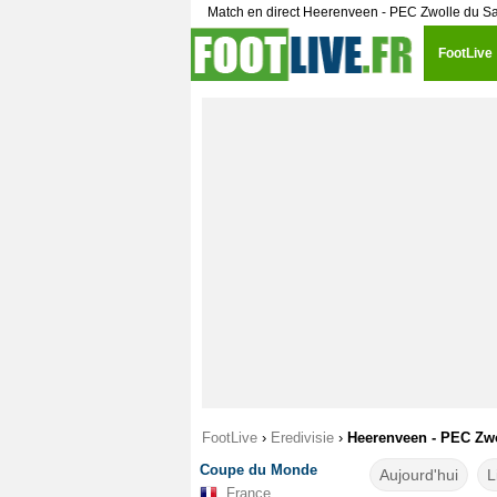
Match en direct Heerenveen - PEC Zwolle du S
FootLive
FootLive
›
Eredivisie
›
Heerenveen - PEC Zwol
Coupe du Monde
Aujourd'hui
L
France