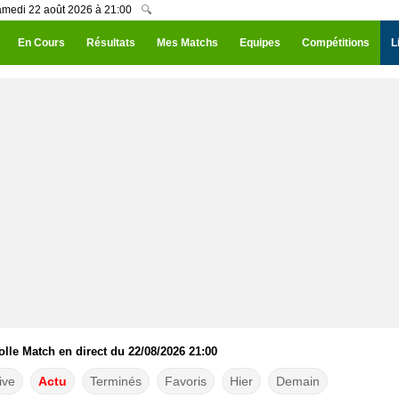
amedi 22 août 2026 à 21:00
🔍
En Cours
Résultats
Mes Matchs
Equipes
Compétitions
L
le Match en direct du 22/08/2026 21:00
ive
Actu
Terminés
Favoris
Hier
Demain