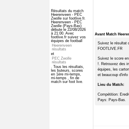
Résultats du match
Heerenveen - PEC
Zwolle sur footlive.fr.
Heerenveen - PEC
Zwolle (Pays-Bas)
débute le 22/08/2026
à 21:00. Avec
Avant Match Heere
footlive.fr suivez vos
équipes de football
Suivez le résultat
Heerenveen
FOOTLIVE.FR
résultats
et
PEC Zwolle
Suivez le score e
résultats
!. Retrouvez des i
. Tous les résultats,
équipes, les carto
les buteurs, scores
en 1ère mi-temps,
et beaucoup d'info 
mi-temps , fin de
match sur foot live.
Lieu du Match:
Compétition: Erediv
Pays: Pays-Bas.