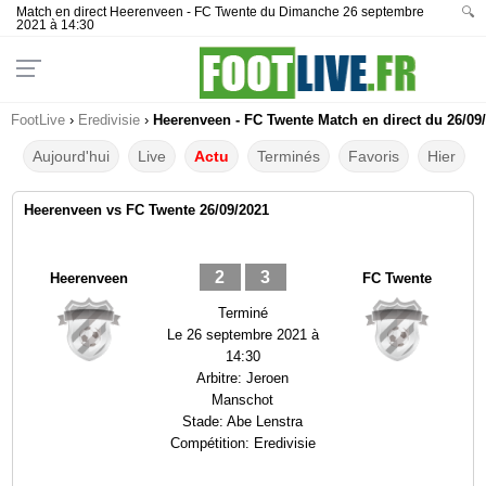
Match en direct Heerenveen - FC Twente du Dimanche 26 septembre
🔍
2021 à 14:30
FootLive
›
Eredivisie
›
Heerenveen - FC Twente Match en direct du 26/09
Aujourd'hui
Live
Actu
Terminés
Favoris
Hier
Heerenveen vs FC Twente 26/09/2021
2
3
Heerenveen
FC Twente
Terminé
Le
26 septembre 2021 à
14:30
Arbitre:
Jeroen
Manschot
Stade:
Abe Lenstra
Compétition:
Eredivisie