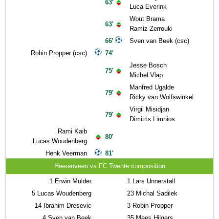
63'
Luca Everink
Wout Brama
63'
Ramiz Zerrouki
66'
Sven van Beek (csc)
Robin Propper (csc)
74'
Jesse Bosch
75'
Michel Vlap
Manfred Ugalde
79'
Ricky van Wolfswinkel
Virgil Misidjan
79'
Dimitris Limnios
Rami Kaib
80'
Lucas Woudenberg
Henk Veerman
81'
Heerenveen vs FC Twente composition
1
Erwin Mulder
1
Lars Unnerstall
5
Lucas Woudenberg
23
Michal Sadilek
14
Ibrahim Dresevic
3
Robin Propper
4
Sven van Beek
35
Mees Hilgers