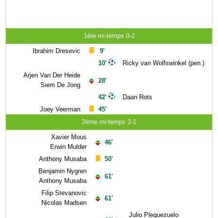
1ère mi-temps 0-2
Ibrahim Dresevic
9'
10'
Ricky van Wolfswinkel (pen.)
Arjen Van Der Heide
28'
Siem De Jong
42'
Daan Rots
Joey Veerman
45'
2ème mi-temps 2-1
Xavier Mous
46'
Erwin Mulder
Anthony Musaba
50'
Benjamin Nygren
61'
Anthony Musaba
Filip Stevanovic
61'
Nicolas Madsen
Julio Pleguezuelo