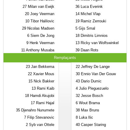
27
Milan van Ewijk
36
Luca Everink
20
Joey Veerman
14
Michel Vlap
10
Tibor Halilovic
19
Ramiz Zerrouki
29
Nicolas Madsen
5
Gijs Smal
6
Siem De Jong
18
Dimitris Limnios
9
Henk Veerman
13
Ricky van Wolfswinkel
11
Anthony Musaba
39
Daan Rots
Remplaçants
23
Jan Bekkema
22
Jeffrey De Lange
22
Xavier Mous
30
Ennio Van Der Gouw
15
Nick Bakker
43
Dario Dumic
13
Rami Kaib
4
Julio Pleguezuelo
18
Hamdi Akujobi
32
Jesse Bosch
17
Rami Hajal
6
Wout Brama
35
Djenahro Nunumete
38
Max Bruns
7
Filip Stevanovic
8
Luka Ilic
2
Syb van Ottele
40
Casper Staring