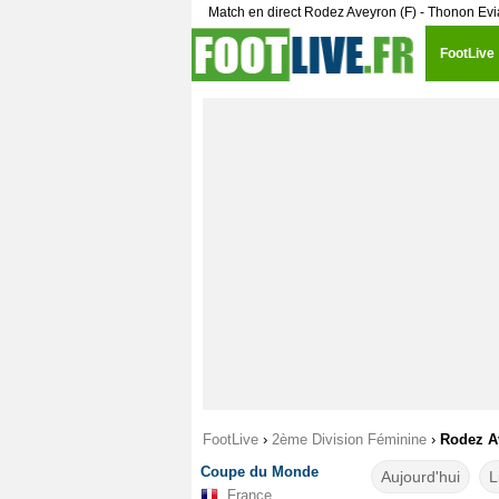
Match en direct Rodez Aveyron (F) - Thonon Ev
FootLive
FootLive
›
2ème Division Féminine
›
Rodez Av
Coupe du Monde
Aujourd'hui
L
France