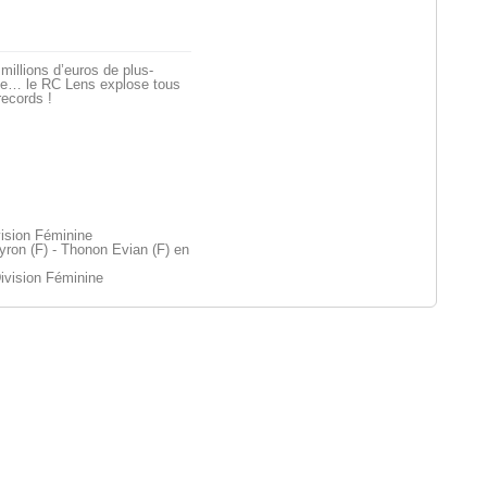
millions d’euros de plus-
ue… le RC Lens explose tous
records !
ision Féminine
ron (F) - Thonon Evian (F) en
ivision Féminine