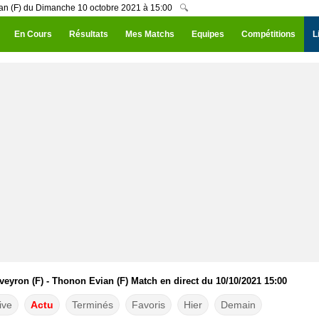
ian (F) du Dimanche 10 octobre 2021 à 15:00
🔍
En Cours
Résultats
Mes Matchs
Equipes
Compétitions
L
eyron (F) - Thonon Evian (F) Match en direct du 10/10/2021 15:00
ive
Actu
Terminés
Favoris
Hier
Demain