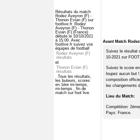
Résultats du match
Rodez Aveyron (F) -
Thonon Evian (F) sur
footlive.fr. Rodez
Aveyron (F) - Thonon
Evian (F) (France)
débute le 10/10/2021
à 15:00. Avec
Avant Match Rodez 
footlive.fr suivez vos
équipes de football
Suivez le résultat
Rodez Aveyron (F)
10-2021 sur FOO
résultats
et
Thonon Evian (F)
Suivez le score en
résultats
loupez aucun but !
. Tous les résultats,
composition offici
les buteurs, scores
en 1ère mi-temps,
les changements de
mi-temps , fin de
match sur foot live.
Lieu du Match:
Compétition: 2ème
Pays: France.