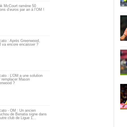
nk McCourt ramène 50
ions d’euros par an à l’OM !
cato : Après Greenwood,
 va encore encaisser ?
ato : L’OM a une solution
r remplacer Mason
enwood ?
cato - OM : Un ancien
uchou de Benatia signe dans
utre club de Ligue 1…