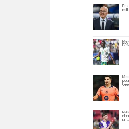
Fra
mill
Mer
l’OM
Merc
pou
Gre
Mer
cho
un a