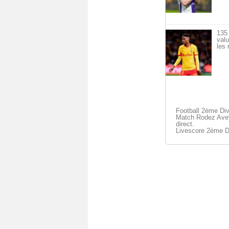
135 
val
les 
Football 2ème Div
Match Rodez Avey
direct.
Livescore 2ème D