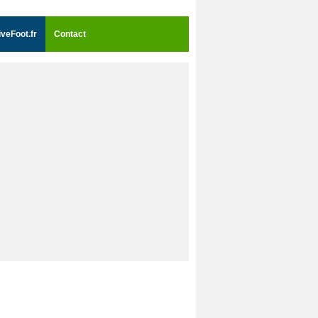
iveFoot.fr
Contact