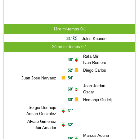
1ère mi-temps 0-1
31'
Jules Kounde
2ème mi-temps 0-1
Rafa Mir
46'
Ivan Romero
52'
Diego Carlos
Juan Jose Narvaez
54'
Joan Jordan
60'
Oscar
60'
Nemanja Gudelj
Sergio Bermejo
61'
Adrian Gonzalez
Alvaro Gimenez
62'
Jair Amador
Marcos Acuna
65'