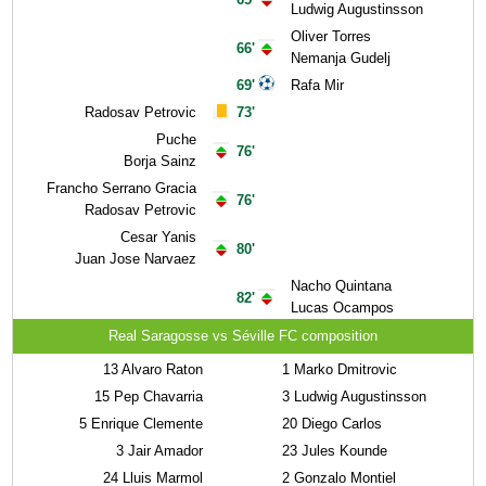
Ludwig Augustinsson
Oliver Torres
66'
Nemanja Gudelj
69'
Rafa Mir
Radosav Petrovic
73'
Puche
76'
Borja Sainz
Francho Serrano Gracia
76'
Radosav Petrovic
Cesar Yanis
80'
Juan Jose Narvaez
Nacho Quintana
82'
Lucas Ocampos
Real Saragosse vs Séville FC composition
13
Alvaro Raton
1
Marko Dmitrovic
15
Pep Chavarria
3
Ludwig Augustinsson
5
Enrique Clemente
20
Diego Carlos
3
Jair Amador
23
Jules Kounde
24
Lluis Marmol
2
Gonzalo Montiel