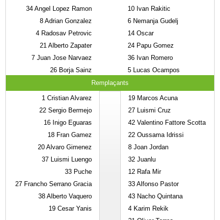
34
Angel Lopez Ramon
10
Ivan Rakitic
8
Adrian Gonzalez
6
Nemanja Gudelj
4
Radosav Petrovic
14
Oscar
21
Alberto Zapater
24
Papu Gomez
7
Juan Jose Narvaez
36
Ivan Romero
26
Borja Sainz
5
Lucas Ocampos
Remplaçants
1
Cristian Alvarez
19
Marcos Acuna
22
Sergio Bermejo
27
Luismi Cruz
16
Inigo Eguaras
42
Valentino Fattore Scotta
18
Fran Gamez
22
Oussama Idrissi
20
Alvaro Gimenez
8
Joan Jordan
37
Luismi Luengo
32
Juanlu
33
Puche
12
Rafa Mir
27
Francho Serrano Gracia
33
Alfonso Pastor
38
Alberto Vaquero
43
Nacho Quintana
19
Cesar Yanis
4
Karim Rekik