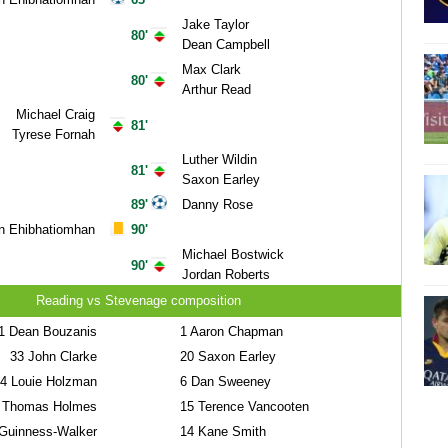
Jake Taylor
80'
Dean Campbell
Max Clark
80'
Arthur Read
Michael Craig
81'
Tyrese Fornah
Luther Wildin
81'
Saxon Earley
89'
Danny Rose
n Ehibhatiomhan
90'
Michael Bostwick
90'
Jordan Roberts
Reading vs Stevenage composition
1
Dean Bouzanis
1
Aaron Chapman
33
John Clarke
20
Saxon Earley
4
Louie Holzman
6
Dan Sweeney
Thomas Holmes
15
Terence Vancooten
Guinness-Walker
14
Kane Smith