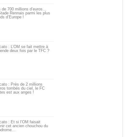
 de 700 millions d’euros…
tade Rennais parmi les plus
ds d’Europe !
ato : L’OM se fait mettre à
ende deux fois par le TFC ?
ato : Près de 2 millions
ros tombés du ciel, le FC
tes est aux anges !
ato : Et si l’OM faisait
nir cet ancien chouchou du
odrome…