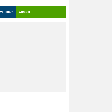
iveFoot.fr
Contact