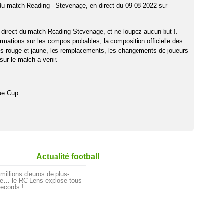
 du match Reading - Stevenage, en direct du 09-08-2022 sur
 direct du match Reading Stevenage, et ne loupez aucun but !.
rmations sur les compos probables, la composition officielle des
ns rouge et jaune, les remplacements, les changements de joueurs
sur le match a venir.
ue Cup.
Actualité football
millions d’euros de plus-
ue… le RC Lens explose tous
records !