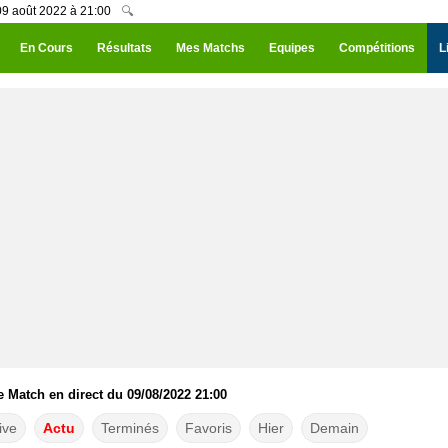
09 août 2022 à 21:00
🔍
En Cours
Résultats
Mes Matchs
Equipes
Compétitions
L
 Match en direct du 09/08/2022 21:00
ive
Actu
Terminés
Favoris
Hier
Demain