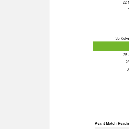
22
M
35
Kelvi
25
J
2
3
Avant Match Readi