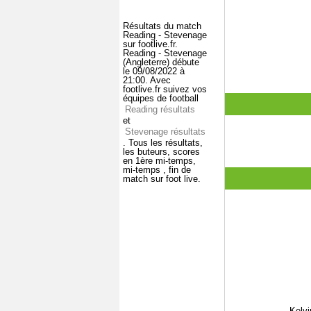
Résultats du match
Reading - Stevenage
sur footlive.fr.
Reading - Stevenage
(Angleterre) débute
le 09/08/2022 à
21:00. Avec
footlive.fr suivez vos
équipes de football
Reading résultats
et
Stevenage résultats
. Tous les résultats,
les buteurs, scores
en 1ère mi-temps,
mi-temps , fin de
match sur foot live.
Kelvi