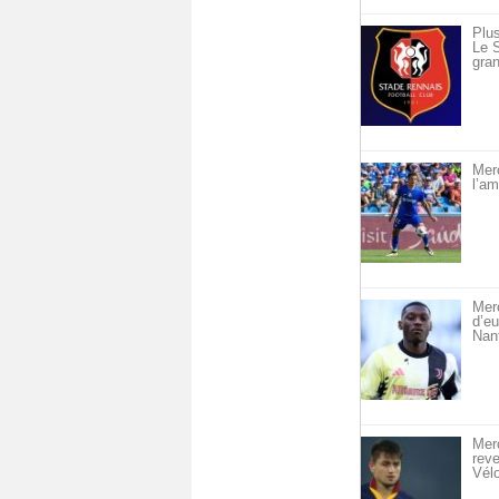
Plus
Le S
gran
Merc
l’am
Merc
d’eu
Nan
Merc
reve
Vél