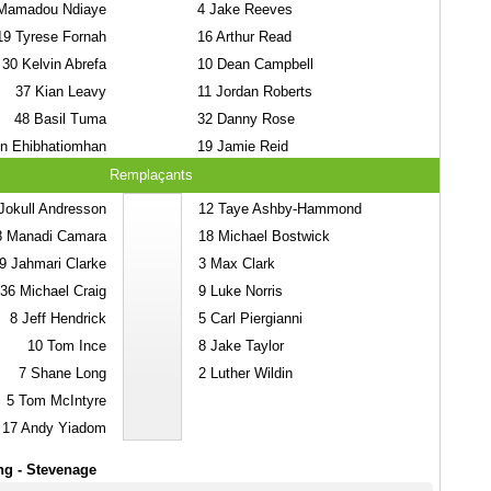
amadou Ndiaye
4
Jake Reeves
19
Tyrese Fornah
16
Arthur Read
30
Kelvin Abrefa
10
Dean Campbell
37
Kian Leavy
11
Jordan Roberts
48
Basil Tuma
32
Danny Rose
n Ehibhatiomhan
19
Jamie Reid
Remplaçants
okull Andresson
12
Taye Ashby-Hammond
8
Manadi Camara
18
Michael Bostwick
9
Jahmari Clarke
3
Max Clark
36
Michael Craig
9
Luke Norris
8
Jeff Hendrick
5
Carl Piergianni
10
Tom Ince
8
Jake Taylor
7
Shane Long
2
Luther Wildin
5
Tom McIntyre
17
Andy Yiadom
ng - Stevenage