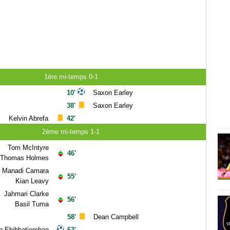
1ère mi-temps 0-1
10'
Saxon Earley
38'
Saxon Earley
Kelvin Abrefa
42'
2ème mi-temps 1-1
Tom McIntyre
46'
Thomas Holmes
Manadi Camara
55'
Kian Leavy
Jahmari Clarke
56'
Basil Tuma
58'
Dean Campbell
n Ehibhatiomhan
63'