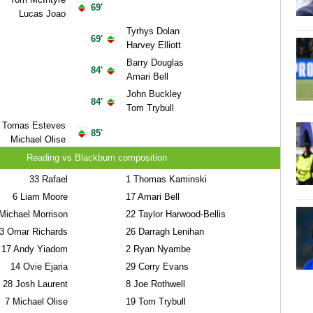
69'
Lucas Joao
Tyrhys Dolan
69'
Harvey Elliott
Barry Douglas
84'
Amari Bell
John Buckley
84'
Tom Trybull
Tomas Esteves
85'
Michael Olise
Reading vs Blackburn composition
33
Rafael
1
Thomas Kaminski
6
Liam Moore
17
Amari Bell
ichael Morrison
22
Taylor Harwood-Bellis
3
Omar Richards
26
Darragh Lenihan
17
Andy Yiadom
2
Ryan Nyambe
14
Ovie Ejaria
29
Corry Evans
28
Josh Laurent
8
Joe Rothwell
7
Michael Olise
19
Tom Trybull