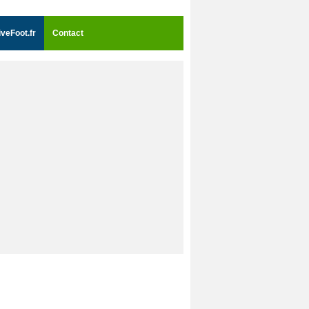
iveFoot.fr
Contact