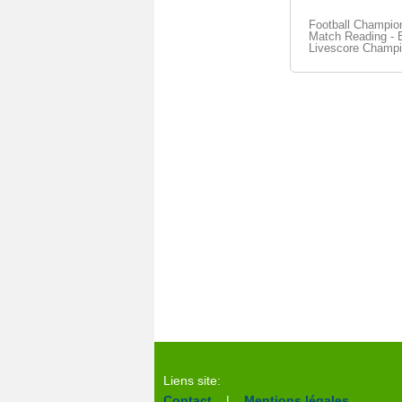
Football Champio
Match Reading - B
Livescore Champi
Liens site:
Contact
|
Mentions légales