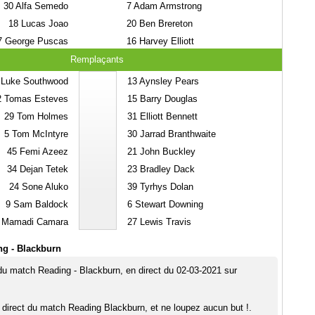
30
Alfa Semedo
7
Adam Armstrong
18
Lucas Joao
20
Ben Brereton
7
George Puscas
16
Harvey Elliott
Remplaçants
Luke Southwood
13
Aynsley Pears
2
Tomas Esteves
15
Barry Douglas
29
Tom Holmes
31
Elliott Bennett
5
Tom McIntyre
30
Jarrad Branthwaite
45
Femi Azeez
21
John Buckley
34
Dejan Tetek
23
Bradley Dack
24
Sone Aluko
39
Tyrhys Dolan
9
Sam Baldock
6
Stewart Downing
Mamadi Camara
27
Lewis Travis
ng - Blackburn
 du match Reading - Blackburn, en direct du 02-03-2021 sur
 direct du match Reading Blackburn, et ne loupez aucun but !.