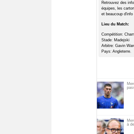
Retrouvez des info
équipes, les carto
et beaucoup d'info 
Lieu du Match:
Compétition: Cham
Stade: Madejski
Arbitre: Gavin War
Pays: Angleterre.
Mer
pass
Mer
à de