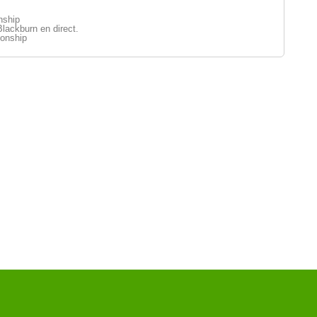
nship
lackburn en direct.
onship