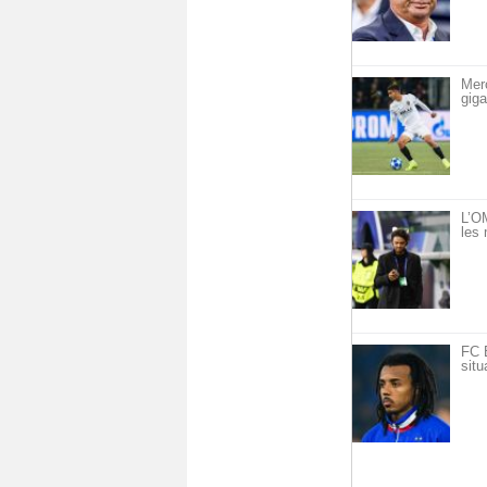
Mer
giga
L’OM
les 
FC 
situ