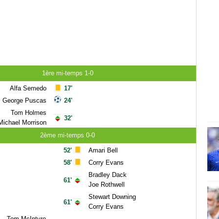
1ère mi-temps 1-0
Alfa Semedo
17'
George Puscas
24'
Tom Holmes
32'
Michael Morrison
2ème mi-temps 0-0
52'
Amari Bell
58'
Corry Evans
Bradley Dack
61'
Joe Rothwell
Stewart Downing
61'
Corry Evans
Tom McIntyre