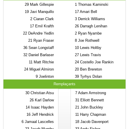
29
Mark Gillespie
1
Thomas Kaminski
19
Javi Manquillo
17
Amari Bell
2
Ciaran Clark
3
Derrick Williams
17
Emil Krafth
26
Darragh Lenihan
22
DeAndre Yedlin
2
Ryan Nyambe
21
Ryan Fraser
8
Joe Rothwell
36
Sean Longstaff
10
Lewis Holtby
32
Daniel Barlaser
27
Lewis Travis
11
Matt Ritchie
24
Costello Joe Rankin
24
Miguel Almiron
20
Ben Brereton
9
Joelinton
39
Tyrhys Dolan
Remplaçants
30
Christian Atsu
7
Adam Armstrong
26
Karl Darlow
31
Elliott Bennett
14
Isaac Hayden
21
John Buckley
16
Jeff Hendrick
11
Harry Chapman
6
Jamaal Lascelles
18
Jacob Davenport
23
Jacob Murphy
33
Andy Fisher