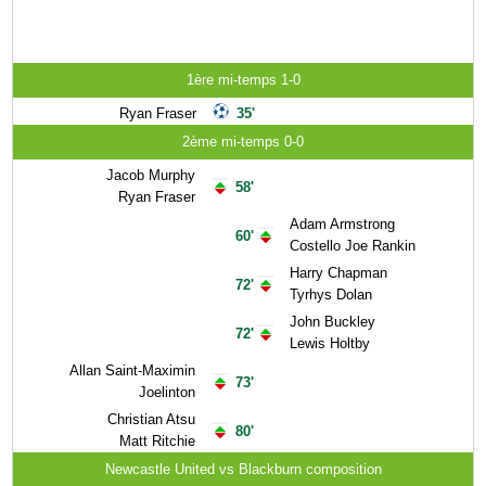
1ère mi-temps 1-0
Ryan Fraser
35'
2ème mi-temps 0-0
Jacob Murphy
58'
Ryan Fraser
Adam Armstrong
60'
Costello Joe Rankin
Harry Chapman
72'
Tyrhys Dolan
John Buckley
72'
Lewis Holtby
Allan Saint-Maximin
73'
Joelinton
Christian Atsu
80'
Matt Ritchie
Newcastle United vs Blackburn composition