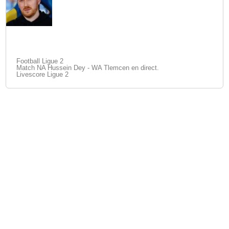
Football Ligue 2
Match NA Hussein Dey - WA Tlemcen en direct.
Livescore Ligue 2