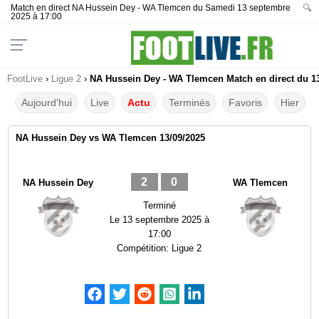
Match en direct NA Hussein Dey - WA Tlemcen du Samedi 13 septembre
🔍
2025 à 17:00
FootLive
›
Ligue 2
›
NA Hussein Dey - WA Tlemcen Match en direct du 13
Aujourd'hui
Live
Actu
Terminés
Favoris
Hier
NA Hussein Dey vs WA Tlemcen 13/09/2025
2
0
NA Hussein Dey
WA Tlemcen
Terminé
Le
13 septembre 2025 à
17:00
Compétition:
Ligue 2