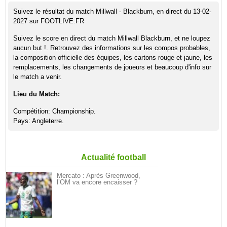
Suivez le résultat du match Millwall - Blackburn, en direct du 13-02-
2027 sur FOOTLIVE.FR
Suivez le score en direct du match Millwall Blackburn, et ne loupez
aucun but !. Retrouvez des informations sur les compos probables,
la composition officielle des équipes, les cartons rouge et jaune, les
remplacements, les changements de joueurs et beaucoup d'info sur
le match a venir.
Lieu du Match:
Compétition: Championship.
Pays: Angleterre.
Actualité football
Mercato : Après Greenwood,
l’OM va encore encaisser ?