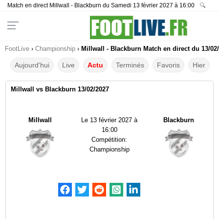
Match en direct Millwall - Blackburn du Samedi 13 février 2027 à 16:00
🔍
FootLive
›
Championship
›
Millwall - Blackburn Match en direct du 13/02
Aujourd'hui
Live
Actu
Terminés
Favoris
Hier
Millwall vs Blackburn 13/02/2027
Millwall
Le
13 février 2027 à
Blackburn
16:00
Compétition:
Championship