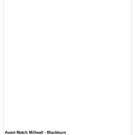
Avant Match Millwall - Blackburn