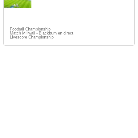
Football Championship
Match Millwall - Blackburn en direct.
Livescore Championship