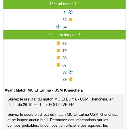
1ère mi-temps 1-1
2'
32'
34'
2ème mi-temps 0-1
68'
79'
86'
87'
88'
89'
Avant Match MC El Eulma - USM Khenchela
Suivez le résultat du match MC El Eulma - USM Khenchela, en
direct du 26-10-2021 sur FOOTLIVE.FR
Suivez le score en direct du match MC El Eulma USM Khenchela,
et ne loupez aucun but !. Retrouvez des informations sur les
compos probables, la composition officielle des équipes, les