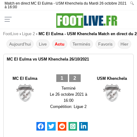
Match en direct MC El Eulma - USM Khenchela du Mardi 26 octobre 2021
🔍
à 16:00
FootLive
›
Ligue 2
›
MC El Eulma - USM Khenchela Match en direct du 26
Aujourd'hui
Live
Actu
Terminés
Favoris
Hier
MC El Eulma vs USM Khenchela 26/10/2021
1
2
MC El Eulma
USM Khenchela
Terminé
Le
26 octobre 2021 à
16:00
Compétition:
Ligue 2