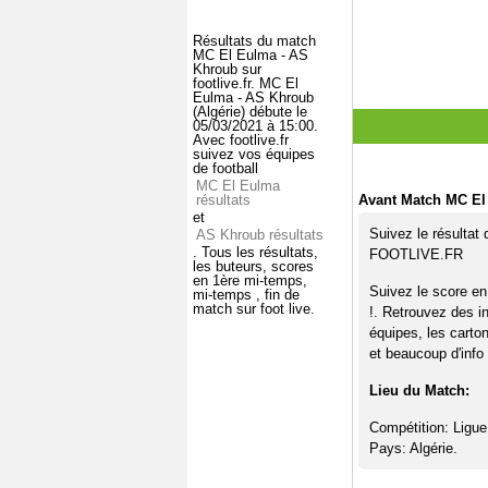
Résultats du match
MC El Eulma - AS
Khroub sur
footlive.fr. MC El
Eulma - AS Khroub
(Algérie) débute le
05/03/2021 à 15:00.
Avec footlive.fr
suivez vos équipes
de football
MC El Eulma
résultats
Avant Match MC El
et
Suivez le résultat
AS Khroub résultats
. Tous les résultats,
FOOTLIVE.FR
les buteurs, scores
en 1ère mi-temps,
Suivez le score e
mi-temps , fin de
match sur foot live.
!. Retrouvez des i
équipes, les carto
et beaucoup d'info 
Lieu du Match:
Compétition: Ligue
Pays: Algérie.