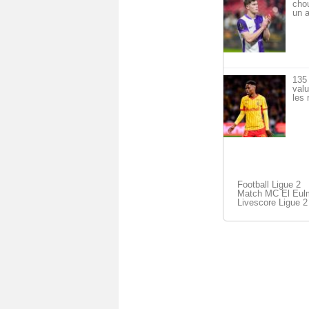
cho
un a
135 
val
les 
Football Ligue 2
Match MC El Eulm
Livescore Ligue 2