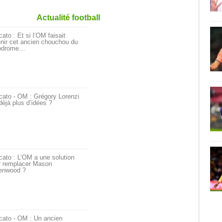
Actualité football
ato : Et si l’OM faisait
nir cet ancien chouchou du
odrome…
cato - OM : Grégory Lorenzi
déjà plus d’idées ?
ato : L’OM a une solution
r remplacer Mason
enwood ?
cato - OM : Un ancien