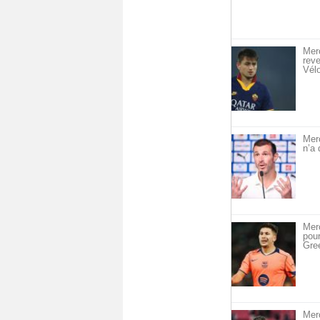
Merc
reve
Vél
Mer
n’a 
Merc
pou
Gre
Mer