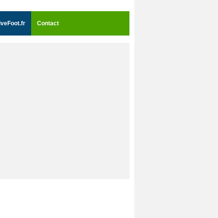
iveFoot.fr
Contact