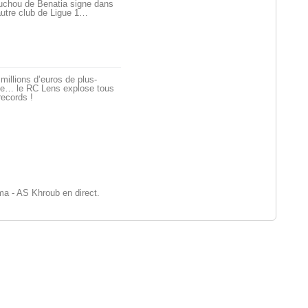
uchou de Benatia signe dans
utre club de Ligue 1…
millions d’euros de plus-
ue… le RC Lens explose tous
records !
a - AS Khroub en direct.