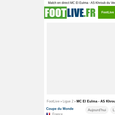
Match en direct MC El Eulma - AS Khroub du Ve
FootLive
FootLive
›
Ligue 2
›
MC El Eulma - AS Khroub
Coupe du Monde
Aujourd'hui
L
France