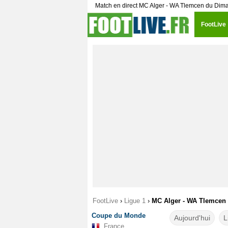
Match en direct MC Alger - WA Tlemcen du Di
FootLive
FootLive
›
Ligue 1
›
MC Alger - WA Tlemcen M
Coupe du Monde
Aujourd'hui
L
France