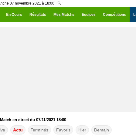
manche 07 novembre 2021 à 18:00
🔍
En Cours
Résultats
Mes Matchs
Equipes
Compétitions
L
atch en direct du 07/11/2021 18:00
ive
Actu
Terminés
Favoris
Hier
Demain