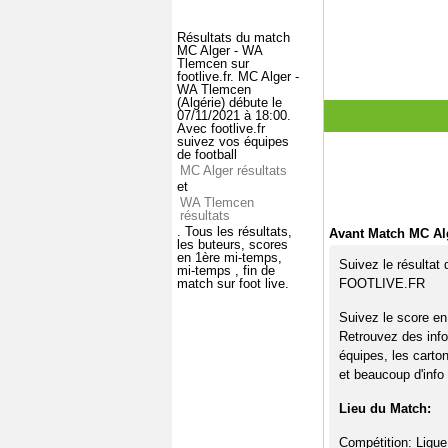
Résultats du match
MC Alger - WA
Tlemcen sur
footlive.fr. MC Alger -
WA Tlemcen
(Algérie) débute le
07/11/2021 à 18:00.
Avec footlive.fr
suivez vos équipes
de football
MC Alger résultats
et
WA Tlemcen
résultats
. Tous les résultats,
Avant Match MC Al
les buteurs, scores
en 1ère mi-temps,
Suivez le résultat
mi-temps , fin de
match sur foot live.
FOOTLIVE.FR
Suivez le score en
Retrouvez des info
équipes, les carto
et beaucoup d'info 
Lieu du Match:
Compétition: Ligue