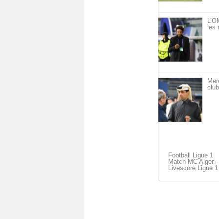
L’OM
les 
Mer
club
Football Ligue 1
Match MC Alger -
Livescore Ligue 1