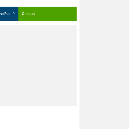
iveFoot.fr
Contact