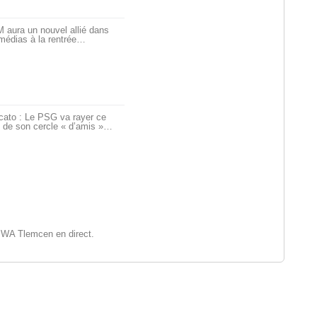
 aura un nouvel allié dans
médias à la rentrée…
cato : Le PSG va rayer ce
 de son cercle « d’amis »…
 WA Tlemcen en direct.