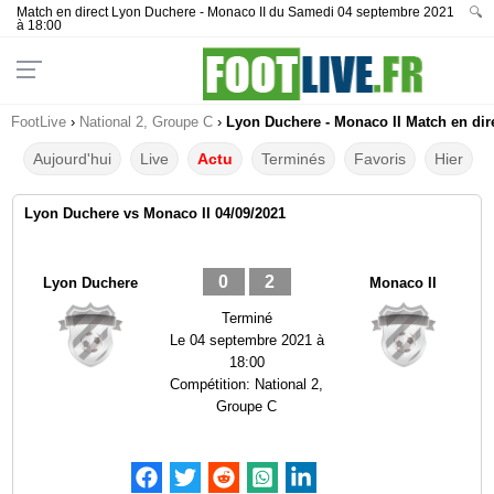
Match en direct Lyon Duchere - Monaco II du Samedi 04 septembre 2021
🔍
à 18:00
FootLive
›
National 2, Groupe C
›
Lyon Duchere - Monaco II Match en dire
Aujourd'hui
Live
Actu
Terminés
Favoris
Hier
Lyon Duchere vs Monaco II 04/09/2021
0
2
Lyon Duchere
Monaco II
Terminé
Le
04 septembre 2021 à
18:00
Compétition:
National 2,
Groupe C