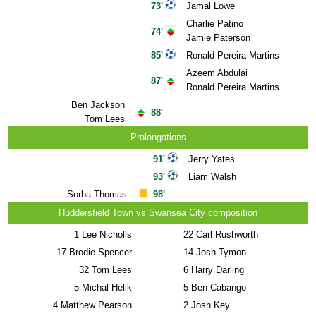
73'
Jamal Lowe
Charlie Patino
74'
Jamie Paterson
85'
Ronald Pereira Martins
Azeem Abdulai
87'
Ronald Pereira Martins
Ben Jackson
88'
Tom Lees
Prolongations
91'
Jerry Yates
93'
Liam Walsh
Sorba Thomas
98'
Huddersfield Town vs Swansea City composition
1
Lee Nicholls
22
Carl Rushworth
17
Brodie Spencer
14
Josh Tymon
32
Tom Lees
6
Harry Darling
5
Michal Helik
5
Ben Cabango
4
Matthew Pearson
2
Josh Key