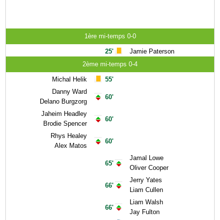
1ère mi-temps 0-0
25'
Jamie Paterson
2ème mi-temps 0-4
Michal Helik
55'
Danny Ward
60'
Delano Burgzorg
Jaheim Headley
60'
Brodie Spencer
Rhys Healey
60'
Alex Matos
Jamal Lowe
65'
Oliver Cooper
Jerry Yates
66'
Liam Cullen
Liam Walsh
66'
Jay Fulton