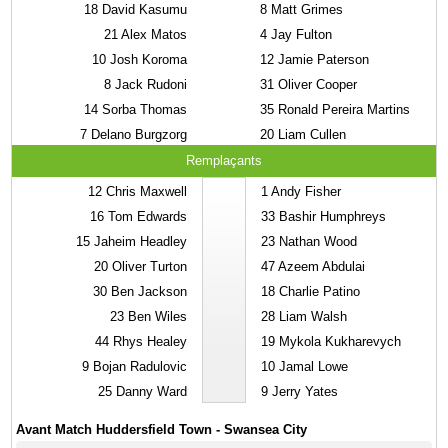
18
David Kasumu
8
Matt Grimes
21
Alex Matos
4
Jay Fulton
10
Josh Koroma
12
Jamie Paterson
8
Jack Rudoni
31
Oliver Cooper
14
Sorba Thomas
35
Ronald Pereira Martins
7
Delano Burgzorg
20
Liam Cullen
Remplaçants
12
Chris Maxwell
1
Andy Fisher
16
Tom Edwards
33
Bashir Humphreys
15
Jaheim Headley
23
Nathan Wood
20
Oliver Turton
47
Azeem Abdulai
30
Ben Jackson
18
Charlie Patino
23
Ben Wiles
28
Liam Walsh
44
Rhys Healey
19
Mykola Kukharevych
9
Bojan Radulovic
10
Jamal Lowe
25
Danny Ward
9
Jerry Yates
Avant Match Huddersfield Town - Swansea City