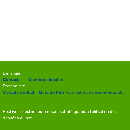
Liens site:
Contact
|
Mentions légales
Partenaires:
Mercato football
|
Mercato PSG
Paramètres de confidentialité
Footlive.fr décline toute responsabilité quand a l'utilisation des
données du site.