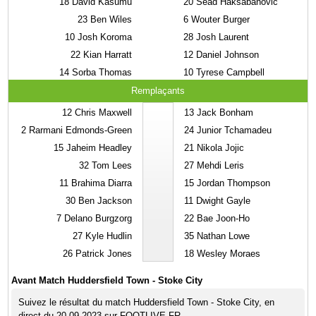
18
David Kasumu
20
Sead Haksabanovic
23
Ben Wiles
6
Wouter Burger
10
Josh Koroma
28
Josh Laurent
22
Kian Harratt
12
Daniel Johnson
14
Sorba Thomas
10
Tyrese Campbell
Remplaçants
12
Chris Maxwell
13
Jack Bonham
2
Rarmani Edmonds-Green
24
Junior Tchamadeu
15
Jaheim Headley
21
Nikola Jojic
32
Tom Lees
27
Mehdi Leris
11
Brahima Diarra
15
Jordan Thompson
30
Ben Jackson
11
Dwight Gayle
7
Delano Burgzorg
22
Bae Joon-Ho
27
Kyle Hudlin
35
Nathan Lowe
26
Patrick Jones
18
Wesley Moraes
Avant Match Huddersfield Town - Stoke City
Suivez le résultat du match Huddersfield Town - Stoke City, en
direct du 20-09-2023 sur FOOTLIVE.FR