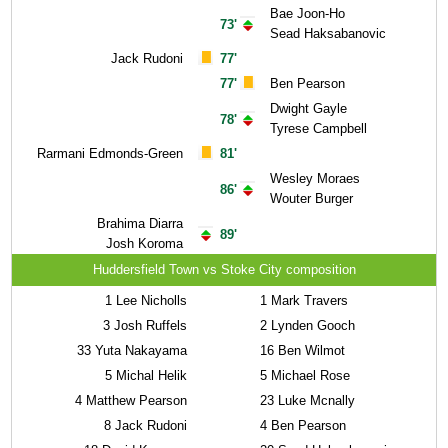
Bae Joon-Ho
73'
Sead Haksabanovic
Jack Rudoni
77'
77'
Ben Pearson
Dwight Gayle
78'
Tyrese Campbell
Rarmani Edmonds-Green
81'
Wesley Moraes
86'
Wouter Burger
Brahima Diarra
89'
Josh Koroma
Huddersfield Town vs Stoke City composition
1
Lee Nicholls
1
Mark Travers
3
Josh Ruffels
2
Lynden Gooch
33
Yuta Nakayama
16
Ben Wilmot
5
Michal Helik
5
Michael Rose
4
Matthew Pearson
23
Luke Mcnally
8
Jack Rudoni
4
Ben Pearson