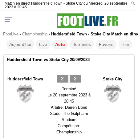
Match en direct Huddersfield Town - Stoke City du Mercredi 20 septembre
🔍
2023 à 20:45
FootLive
›
Championship
›
Huddersfield Town - Stoke City Match en dire
Aujourd'hui
Live
Actu
Terminés
Favoris
Hier
Huddersfield Town vs Stoke City 20/09/2023
2
2
Huddersfield Town
Stoke City
Terminé
Le
20 septembre 2023 à
20:45
Arbitre:
Darren Bond
Stade:
The Galpharm
Stadium
Compétition:
Championship