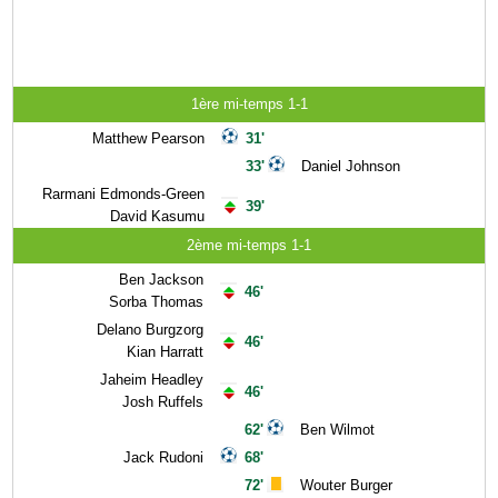
1ère mi-temps 1-1
Matthew Pearson
31'
33'
Daniel Johnson
Rarmani Edmonds-Green
39'
David Kasumu
2ème mi-temps 1-1
Ben Jackson
46'
Sorba Thomas
Delano Burgzorg
46'
Kian Harratt
Jaheim Headley
46'
Josh Ruffels
62'
Ben Wilmot
Jack Rudoni
68'
72'
Wouter Burger