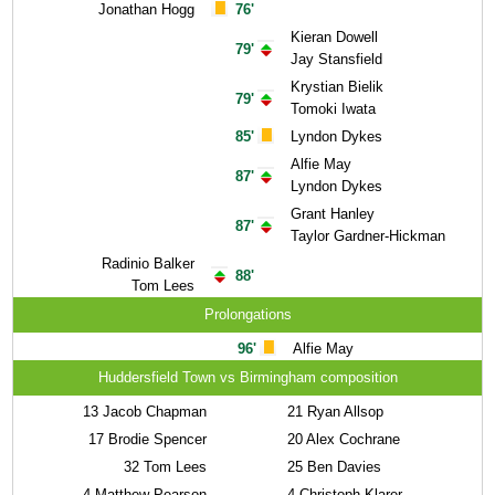
Jonathan Hogg
76'
Kieran Dowell
79'
Jay Stansfield
Krystian Bielik
79'
Tomoki Iwata
85'
Lyndon Dykes
Alfie May
87'
Lyndon Dykes
Grant Hanley
87'
Taylor Gardner-Hickman
Radinio Balker
88'
Tom Lees
Prolongations
96'
Alfie May
Huddersfield Town vs Birmingham composition
13
Jacob Chapman
21
Ryan Allsop
17
Brodie Spencer
20
Alex Cochrane
32
Tom Lees
25
Ben Davies
4
Matthew Pearson
4
Christoph Klarer