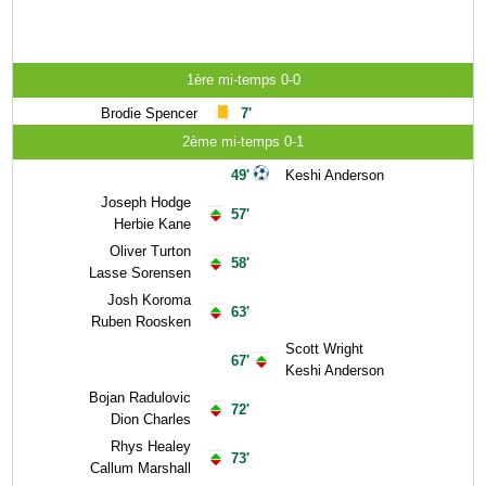
1ère mi-temps 0-0
Brodie Spencer
7'
2ème mi-temps 0-1
49'
Keshi Anderson
Joseph Hodge
57'
Herbie Kane
Oliver Turton
58'
Lasse Sorensen
Josh Koroma
63'
Ruben Roosken
Scott Wright
67'
Keshi Anderson
Bojan Radulovic
72'
Dion Charles
Rhys Healey
73'
Callum Marshall