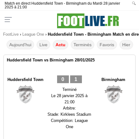
Match en direct Huddersfield Town - Birmingham du Mardi 28 janvier
🔍
2025 à 21:00
FootLive
›
League One
›
Huddersfield Town - Birmingham Match en direc
Aujourd'hui
Live
Actu
Terminés
Favoris
Hier
Huddersfield Town vs Birmingham 28/01/2025
0
1
Huddersfield Town
Birmingham
Terminé
Le
28 janvier 2025 à
21:00
Arbitre:
Stade:
Kirklees Stadium
Compétition:
League
One