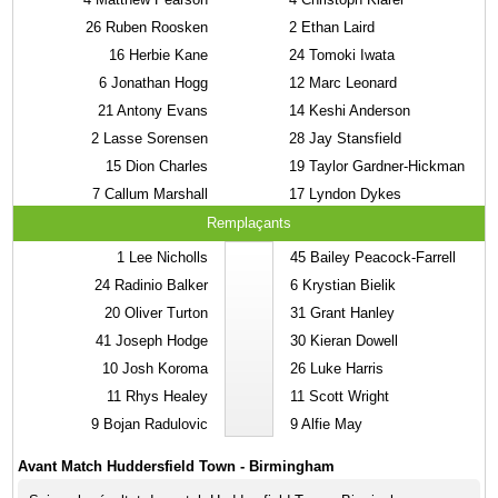
26
Ruben Roosken
2
Ethan Laird
16
Herbie Kane
24
Tomoki Iwata
6
Jonathan Hogg
12
Marc Leonard
21
Antony Evans
14
Keshi Anderson
2
Lasse Sorensen
28
Jay Stansfield
15
Dion Charles
19
Taylor Gardner-Hickman
7
Callum Marshall
17
Lyndon Dykes
Remplaçants
1
Lee Nicholls
45
Bailey Peacock-Farrell
24
Radinio Balker
6
Krystian Bielik
20
Oliver Turton
31
Grant Hanley
41
Joseph Hodge
30
Kieran Dowell
10
Josh Koroma
26
Luke Harris
11
Rhys Healey
11
Scott Wright
9
Bojan Radulovic
9
Alfie May
Avant Match Huddersfield Town - Birmingham