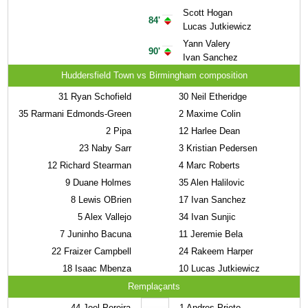
Scott Hogan
84'
Lucas Jutkiewicz
Yann Valery
90'
Ivan Sanchez
Huddersfield Town vs Birmingham composition
31
Ryan Schofield
30
Neil Etheridge
35
Rarmani Edmonds-Green
2
Maxime Colin
2
Pipa
12
Harlee Dean
23
Naby Sarr
3
Kristian Pedersen
12
Richard Stearman
4
Marc Roberts
9
Duane Holmes
35
Alen Halilovic
8
Lewis OBrien
17
Ivan Sanchez
5
Alex Vallejo
34
Ivan Sunjic
7
Juninho Bacuna
11
Jeremie Bela
22
Fraizer Campbell
24
Rakeem Harper
18
Isaac Mbenza
10
Lucas Jutkiewicz
Remplaçants
44
Joel Pereira
1
Andres Prieto