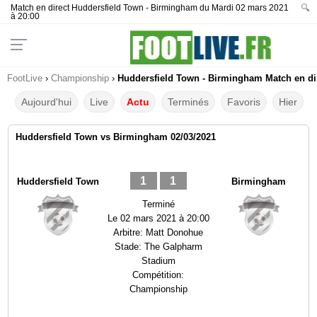
Match en direct Huddersfield Town - Birmingham du Mardi 02 mars 2021
🔍
à 20:00
FootLive
›
Championship
›
Huddersfield Town - Birmingham Match en dir
Aujourd'hui
Live
Actu
Terminés
Favoris
Hier
Huddersfield Town vs Birmingham 02/03/2021
1
1
Huddersfield Town
Birmingham
Terminé
Le
02 mars 2021 à 20:00
Arbitre:
Matt Donohue
Stade:
The Galpharm
Stadium
Compétition:
Championship