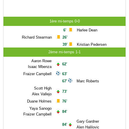
1ère mi-temps 0-0
6'
Harlee Dean
Richard Stearman
26'
39'
Kristian Pedersen
2ème mi-temps 1-1
Aaron Rowe
62'
Isaac Mbenza
Fraizer Campbell
63'
67'
Marc Roberts
Scott High
73'
Alex Vallejo
Duane Holmes
76'
Yaya Sanogo
84'
Fraizer Campbell
Gary Gardner
84'
Alen Halilovic