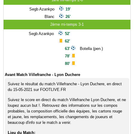
Segb Azankpo
19'
Blanc
26'
2ème mi-temps 3-1
Segb Azankpo
52'
62'
63'
Botella (pen.)
78'
80'
Avant Match Villefranche - Lyon Duchere
Suivez le résultat du match Villefranche - Lyon Duchere, en direct
du 15-05-2021 sur FOOTLIVE.FR
Suivez le score en direct du match Villefranche Lyon Duchere, et ne
loupez aucun but !. Retrouvez des informations sur les compos
probables, la composition officielle des équipes, les cartons rouge
et jaune, les remplacements, les changements de joueurs et
beaucoup d'info sur le match a venir.
Lieu du Match: