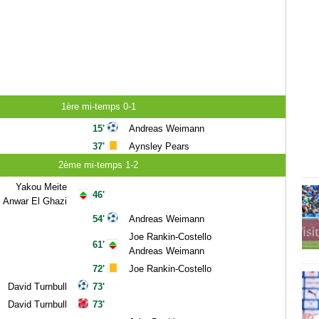
1ère mi-temps 0-1
15'
Andreas Weimann
37'
Aynsley Pears
2ème mi-temps 1-2
Yakou Meite
46'
Anwar El Ghazi
54'
Andreas Weimann
Joe Rankin-Costello
61'
Andreas Weimann
72'
Joe Rankin-Costello
David Turnbull
73'
David Turnbull
73'