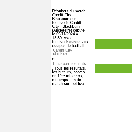
Résultats du match
Cardiff City -
Blackburn sur
footlive.fr. Cardiff
City - Blackburn
(Angleterre) débute
le 09/11/2024 à
13:30. Avec
footlive.fr suivez vos
équipes de football
Cardiff City
résultats
et
Blackburn résultats
. Tous les résultats,
les buteurs, scores
en 1ère mi-temps,
mi-temps , fin de
match sur foot live.