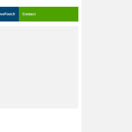
iveFoot.fr
Contact