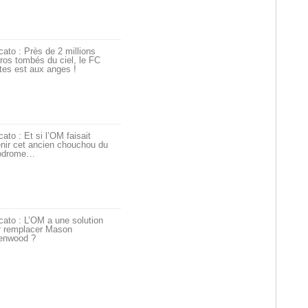
ato : Près de 2 millions
ros tombés du ciel, le FC
tes est aux anges !
ato : Et si l’OM faisait
nir cet ancien chouchou du
odrome…
ato : L’OM a une solution
r remplacer Mason
enwood ?