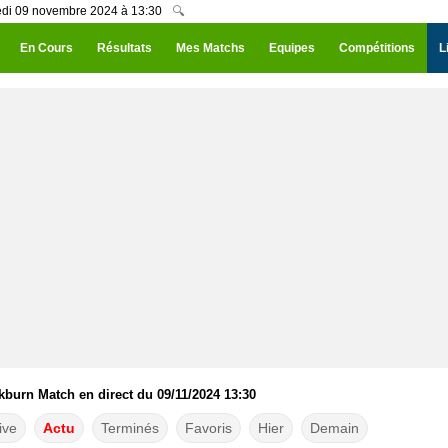
medi 09 novembre 2024 à 13:30
🔍
En Cours
Résultats
Mes Matchs
Equipes
Compétitions
L
ckburn Match en direct du 09/11/2024 13:30
ive
Actu
Terminés
Favoris
Hier
Demain