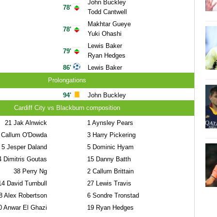
John Buckley
78'
Todd Cantwell
Makhtar Gueye
78'
Yuki Ohashi
Lewis Baker
79'
Ryan Hedges
86'
Lewis Baker
Prolongations
94'
John Buckley
Cardiff City vs Blackburn composition
21
Jak Alnwick
1
Aynsley Pears
Callum O'Dowda
3
Harry Pickering
5
Jesper Daland
5
Dominic Hyam
4
Dimitris Goutas
15
Danny Batth
38
Perry Ng
2
Callum Brittain
14
David Turnbull
27
Lewis Travis
8
Alex Robertson
6
Sondre Tronstad
0
Anwar El Ghazi
19
Ryan Hedges