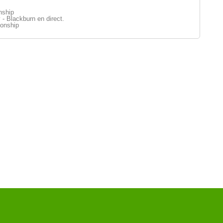
nship
 - Blackburn en direct.
onship