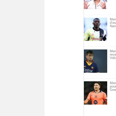
Merc
d’eu
Nan
Merc
reve
Vél
Merc
pou
Gre