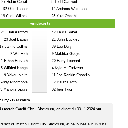
27
Rubin Colwill
8
Todd Cantwell
32
Ollie Tanner
14
Andreas Weimann
16
Chris Willock
23
Yuki Ohashi
Remplaçants
45
Cian Ashford
42
Lewis Baker
23
Joel Bagan
21
John Buckley
17
Jamilu Collins
39
Leo Dury
2
Will Fish
9
Makhtar Gueye
1
Ethan Horvath
20
Harry Leonard
15
Wilfried Kanga
4
Kyle McFadzean
19
Yakou Meite
11
Joe Rankin-Costello
Andy Rinomhota
12
Balazs Toth
3
Manolis Siopis
32
Igor Tyjon
 City - Blackburn
du match Cardiff City - Blackburn, en direct du 09-11-2024 sur
 direct du match Cardiff City Blackburn, et ne loupez aucun but !.