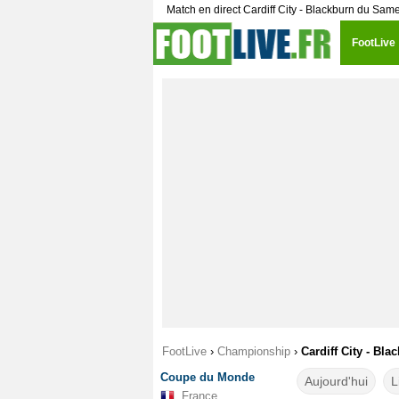
Match en direct Cardiff City - Blackburn du Sa
FootLive
FootLive
›
Championship
›
Cardiff City - Bla
Coupe du Monde
Aujourd'hui
L
France