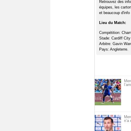
Retrouvez des info
équipes, les carto
et beaucoup d'info 
Lieu du Match:
Compétition: Cham
Stade: Cardiff Cit
Arbitre: Gavin War
Pays: Angleterre.
Merc
l’am
Mer
n’a 