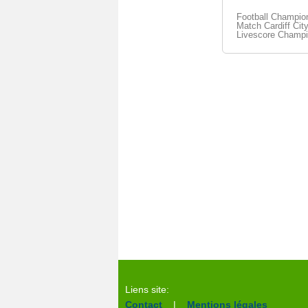
Football Champio
Match Cardiff City
Livescore Champi
Liens site:
Contact
|
Mentions légales