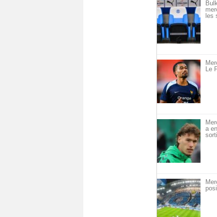
Bulk
merc
les 
Merc
Le F
Mer
a en
sort
Mer
posi