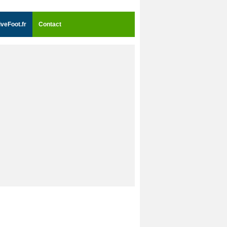
iveFoot.fr
Contact