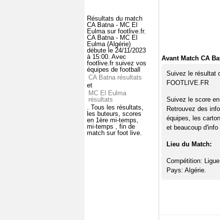
Résultats du match
CA Batna - MC El
Eulma sur footlive.fr.
CA Batna - MC El
Eulma (Algérie)
débute le 24/11/2023
à 15:00. Avec
Avant Match CA Ba
footlive.fr suivez vos
équipes de football
Suivez le résultat
CA Batna résultats
FOOTLIVE.FR
et
MC El Eulma
résultats
Suivez le score en
. Tous les résultats,
Retrouvez des info
les buteurs, scores
équipes, les carto
en 1ère mi-temps,
mi-temps , fin de
et beaucoup d'info 
match sur foot live.
Lieu du Match:
Compétition: Ligue
Pays: Algérie.