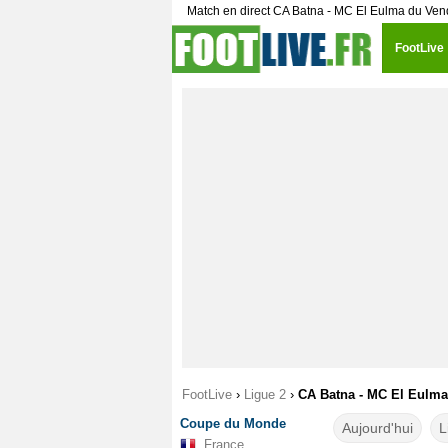
Match en direct CA Batna - MC El Eulma du Ve
FootLive
FootLive
›
Ligue 2
›
CA Batna - MC El Eulma 
Coupe du Monde
Aujourd'hui
L
France