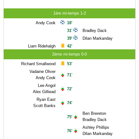
1ère mi-temps 1-2
Andy Cook
18'
31'
Bradley Dack
39'
Dilan Markanday
Liam Ridehalgh
42'
2ème mi-temps 0-0
Richard Smallwood
53'
Vadaine Oliver
71'
Andy Cook
Lee Angol
72'
Alex Gilliead
Ryan East
74'
Scott Banks
Ben Brereton
75'
Bradley Dack
Ashley Phillips
76'
Dilan Markanday