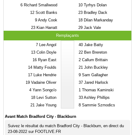
6
Richard Smallwood
10
Tyrhys Dolan
12
Scott Banks
23
Bradley Dack
9
Andy Cook
18
Dilan Markanday
23
Kian Harratt
29
Jack Vale
Remplaçants
7
Lee Angol
40
Jake Batty
13
Colin Doyle
22
Ben Brereton
16
Ryan East
2
Callum Brittain
14
Matty Foulds
21
John Buckley
17
Luke Hendrie
9
Sam Gallagher
19
Vadaine Oliver
37
Jared Harlock
4
Yann Songo'o
1
Thomas Kaminski
18
Levi Sutton
33
Ashley Phillips
21
Jake Young
8
Sammie Szmodics
Avant Match Bradford City - Blackburn
Suivez le résultat du match Bradford City - Blackburn, en direct du
23-08-2022 sur FOOTLIVE.FR