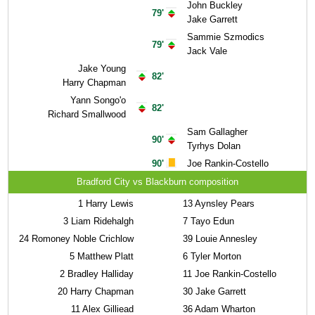
John Buckley
79'
Jake Garrett
Sammie Szmodics
79'
Jack Vale
Jake Young
82'
Harry Chapman
Yann Songo'o
82'
Richard Smallwood
Sam Gallagher
90'
Tyrhys Dolan
90'
Joe Rankin-Costello
Bradford City vs Blackburn composition
1
Harry Lewis
13
Aynsley Pears
3
Liam Ridehalgh
7
Tayo Edun
24
Romoney Noble Crichlow
39
Louie Annesley
5
Matthew Platt
6
Tyler Morton
2
Bradley Halliday
11
Joe Rankin-Costello
20
Harry Chapman
30
Jake Garrett
11
Alex Gilliead
36
Adam Wharton