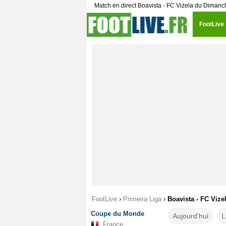
Match en direct Boavista - FC Vizela du Dimanc
FootLive
FootLive
›
Primeira Liga
›
Boavista - FC Vize
Coupe du Monde
Aujourd'hui
L
France