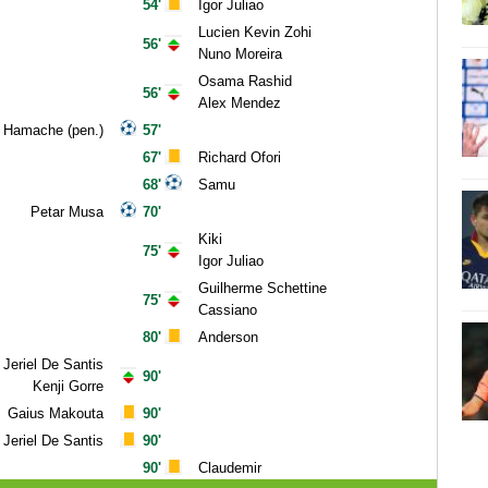
54'
Igor Juliao
Lucien Kevin Zohi
56'
Nuno Moreira
Osama Rashid
56'
Alex Mendez
 Hamache (pen.)
57'
67'
Richard Ofori
68'
Samu
Petar Musa
70'
Kiki
75'
Igor Juliao
Guilherme Schettine
75'
Cassiano
80'
Anderson
Jeriel De Santis
90'
Kenji Gorre
Gaius Makouta
90'
Jeriel De Santis
90'
90'
Claudemir