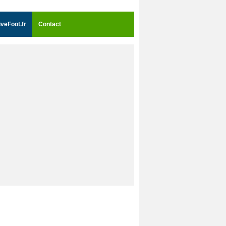
iveFoot.fr
Contact