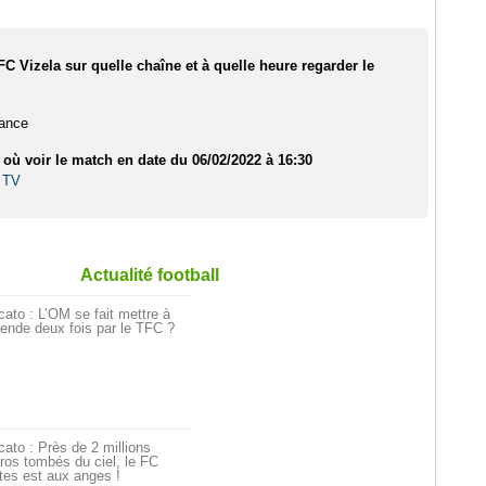
FC Vizela sur quelle chaîne et à quelle heure regarder le
rance
 où voir le match en date du 06/02/2022 à 16:30
 TV
Actualité football
ato : L’OM se fait mettre à
ende deux fois par le TFC ?
ato : Près de 2 millions
ros tombés du ciel, le FC
tes est aux anges !