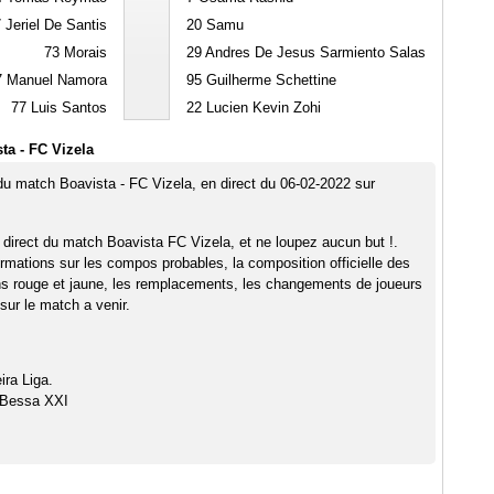
7
Jeriel De Santis
20
Samu
73
Morais
29
Andres De Jesus Sarmiento Salas
7
Manuel Namora
95
Guilherme Schettine
77
Luis Santos
22
Lucien Kevin Zohi
ta - FC Vizela
 du match Boavista - FC Vizela, en direct du 06-02-2022 sur
 direct du match Boavista FC Vizela, et ne loupez aucun but !.
rmations sur les compos probables, la composition officielle des
ns rouge et jaune, les remplacements, les changements de joueurs
sur le match a venir.
ira Liga.
 Bessa XXI