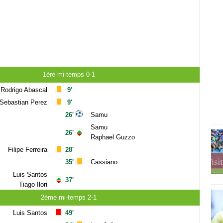
1ère mi-temps 0-1
Rodrigo Abascal
9'
Sebastian Perez
9'
26'
Samu
Samu
26'
Raphael Guzzo
Filipe Ferreira
28'
35'
Cassiano
Luis Santos
37'
Tiago Ilori
2ème mi-temps 2-1
Luis Santos
49'