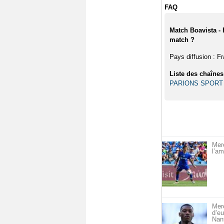
FAQ
Match Boavista - 
match ?
Pays diffusion : F
Liste des chaînes
PARIONS SPORT
Merc
l’am
Merc
d’eu
Nan