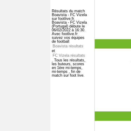
Résultats du match
Boavista - FC Vizela
sur footlive.fr.
Boavista - FC Vizela
(Portugal) débute le
06/02/2022 à 16:30.
Avec footlive.fr
suivez vos équipes
de football
Boavista résultats
et
FC Vizela résultats
. Tous les résultats,
les buteurs, scores
en 1ère mi-temps,
mi-temps , fin de
match sur foot live.