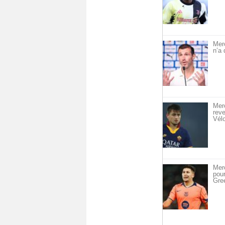
Mer
n’a 
Merc
reve
Vél
Merc
pou
Gre