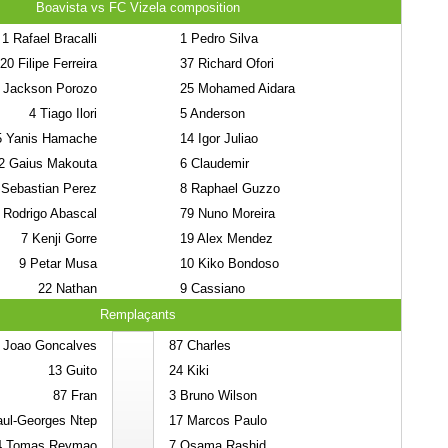
Boavista vs FC Vizela composition
1
Rafael Bracalli
1
Pedro Silva
20
Filipe Ferreira
37
Richard Ofori
Jackson Porozo
25
Mohamed Aidara
4
Tiago Ilori
5
Anderson
5
Yanis Hamache
14
Igor Juliao
2
Gaius Makouta
6
Claudemir
Sebastian Perez
8
Raphael Guzzo
Rodrigo Abascal
79
Nuno Moreira
7
Kenji Gorre
19
Alex Mendez
9
Petar Musa
10
Kiko Bondoso
22
Nathan
9
Cassiano
Remplaçants
Joao Goncalves
87
Charles
13
Guito
24
Kiki
87
Fran
3
Bruno Wilson
ul-Georges Ntep
17
Marcos Paulo
4
Tomas Reymao
7
Osama Rashid