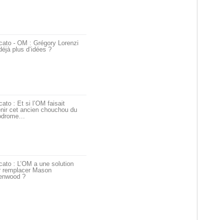
cato - OM : Grégory Lorenzi
déjà plus d’idées ?
ato : Et si l’OM faisait
nir cet ancien chouchou du
odrome…
ato : L’OM a une solution
r remplacer Mason
enwood ?