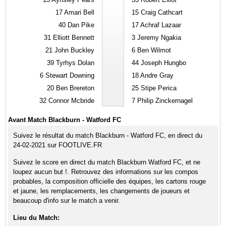
17
Amari Bell
15
Craig Cathcart
40
Dan Pike
17
Achraf Lazaar
31
Elliott Bennett
3
Jeremy Ngakia
21
John Buckley
6
Ben Wilmot
39
Tyrhys Dolan
44
Joseph Hungbo
6
Stewart Downing
18
Andre Gray
20
Ben Brereton
25
Stipe Perica
32
Connor Mcbride
7
Philip Zinckernagel
Avant Match Blackburn - Watford FC
Suivez le résultat du match Blackburn - Watford FC, en direct du
24-02-2021 sur FOOTLIVE.FR
Suivez le score en direct du match Blackburn Watford FC, et ne
loupez aucun but !. Retrouvez des informations sur les compos
probables, la composition officielle des équipes, les cartons rouge
et jaune, les remplacements, les changements de joueurs et
beaucoup d'info sur le match a venir.
Lieu du Match: