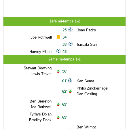
1ère mi-temps 1-2
25'
Joao Pedro
Joe Rothwell
34'
38'
Ismaila Sarr
Harvey Elliott
43'
2ème mi-temps 1-1
Stewart Downing
56'
Lewis Travis
61'
Ken Sema
Philip Zinckernagel
62'
Dan Gosling
Ben Brereton
69'
Joe Rothwell
Tyrhys Dolan
69'
Bradley Dack
Ben Wilmot