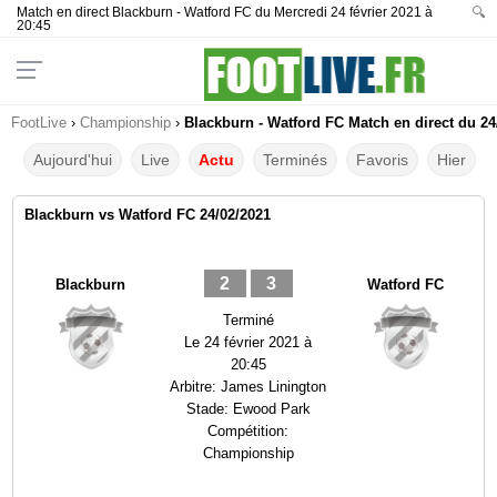
Match en direct Blackburn - Watford FC du Mercredi 24 février 2021 à
🔍
20:45
FootLive
›
Championship
›
Blackburn - Watford FC Match en direct du 24
Aujourd'hui
Live
Actu
Terminés
Favoris
Hier
Blackburn vs Watford FC 24/02/2021
2
3
Blackburn
Watford FC
Terminé
Le
24 février 2021 à
20:45
Arbitre:
James Linington
Stade:
Ewood Park
Compétition:
Championship