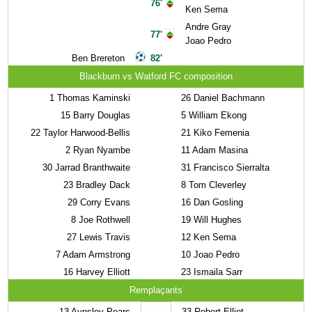
76'
Ken Sema
Andre Gray
77'
Joao Pedro
Ben Brereton
82'
Blackburn vs Watford FC composition
1
Thomas Kaminski
26
Daniel Bachmann
15
Barry Douglas
5
William Ekong
22
Taylor Harwood-Bellis
21
Kiko Femenia
2
Ryan Nyambe
11
Adam Masina
30
Jarrad Branthwaite
31
Francisco Sierralta
23
Bradley Dack
8
Tom Cleverley
29
Corry Evans
16
Dan Gosling
8
Joe Rothwell
19
Will Hughes
27
Lewis Travis
12
Ken Sema
7
Adam Armstrong
10
Joao Pedro
16
Harvey Elliott
23
Ismaila Sarr
Remplaçants
13
Aynsley Pears
33
Robert Elliot