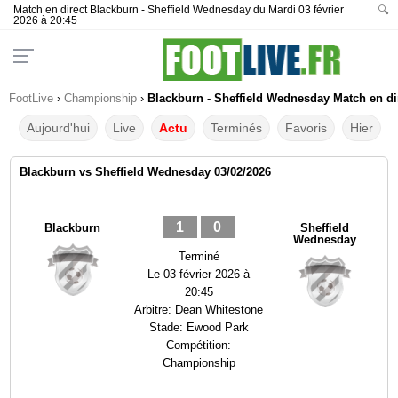
Match en direct Blackburn - Sheffield Wednesday du Mardi 03 février
🔍
2026 à 20:45
FootLive
›
Championship
›
Blackburn - Sheffield Wednesday Match en dir
Aujourd'hui
Live
Actu
Terminés
Favoris
Hier
Blackburn vs Sheffield Wednesday 03/02/2026
1
0
Blackburn
Sheffield
Wednesday
Terminé
Le
03 février 2026 à
20:45
Arbitre:
Dean Whitestone
Stade:
Ewood Park
Compétition:
Championship