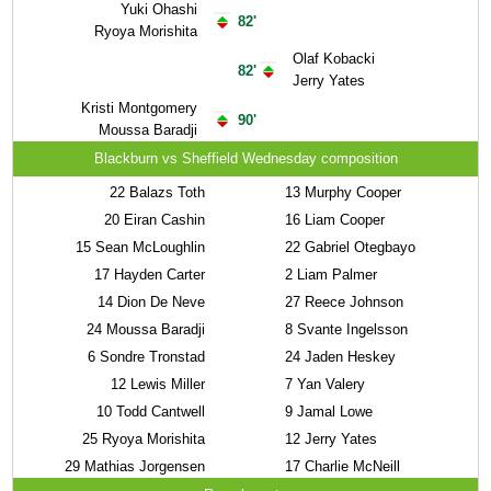
Yuki Ohashi
82'
Ryoya Morishita
Olaf Kobacki
82'
Jerry Yates
Kristi Montgomery
90'
Moussa Baradji
Blackburn vs Sheffield Wednesday composition
22
Balazs Toth
13
Murphy Cooper
20
Eiran Cashin
16
Liam Cooper
15
Sean McLoughlin
22
Gabriel Otegbayo
17
Hayden Carter
2
Liam Palmer
14
Dion De Neve
27
Reece Johnson
24
Moussa Baradji
8
Svante Ingelsson
6
Sondre Tronstad
24
Jaden Heskey
12
Lewis Miller
7
Yan Valery
10
Todd Cantwell
9
Jamal Lowe
25
Ryoya Morishita
12
Jerry Yates
29
Mathias Jorgensen
17
Charlie McNeill