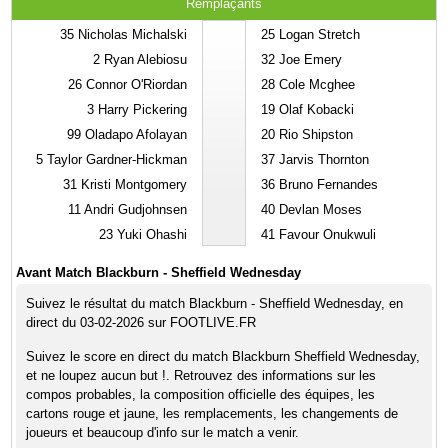
Remplaçants
35
Nicholas Michalski
25
Logan Stretch
2
Ryan Alebiosu
32
Joe Emery
26
Connor O'Riordan
28
Cole Mcghee
3
Harry Pickering
19
Olaf Kobacki
99
Oladapo Afolayan
20
Rio Shipston
5
Taylor Gardner-Hickman
37
Jarvis Thornton
31
Kristi Montgomery
36
Bruno Fernandes
11
Andri Gudjohnsen
40
Devlan Moses
23
Yuki Ohashi
41
Favour Onukwuli
Avant Match Blackburn - Sheffield Wednesday
Suivez le résultat du match Blackburn - Sheffield Wednesday, en
direct du 03-02-2026 sur FOOTLIVE.FR
Suivez le score en direct du match Blackburn Sheffield Wednesday,
et ne loupez aucun but !. Retrouvez des informations sur les
compos probables, la composition officielle des équipes, les
cartons rouge et jaune, les remplacements, les changements de
joueurs et beaucoup d'info sur le match a venir.