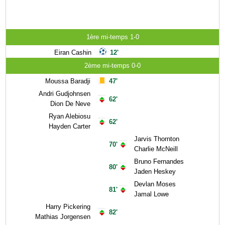
1ère mi-temps 1-0
Eiran Cashin
12'
2ème mi-temps 0-0
Moussa Baradji
47'
Andri Gudjohnsen
62'
Dion De Neve
Ryan Alebiosu
62'
Hayden Carter
Jarvis Thornton
70'
Charlie McNeill
Bruno Fernandes
80'
Jaden Heskey
Devlan Moses
81'
Jamal Lowe
Harry Pickering
82'
Mathias Jorgensen