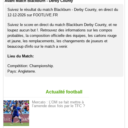
Avant Match Blackburn - Derby County
Suivez le résultat du match Blackburn - Derby County, en direct du
12-12-2026 sur FOOTLIVE.FR
Suivez le score en direct du match Blackburn Derby County, et ne
loupez aucun but !. Retrouvez des informations sur les compos
probables, la composition officielle des équipes, les cartons rouge
et jaune, les remplacements, les changements de joueurs et
beaucoup d'info sur le match a venir.
Lieu du Match:
Compétition: Championship.
Pays: Angleterre.
Actualité football
Mercato : L’OM se fait mettre à
l’amende deux fois par le TFC ?