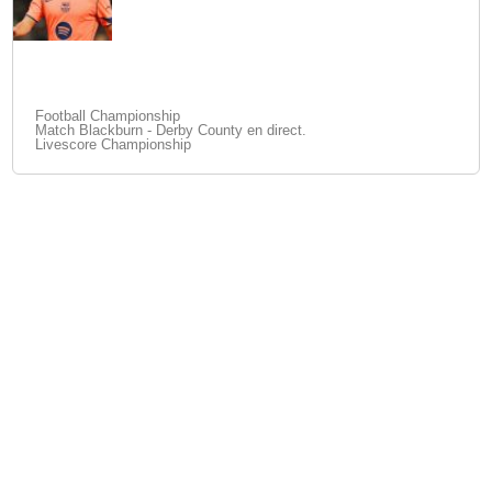
Football Championship
Match Blackburn - Derby County en direct.
Livescore Championship