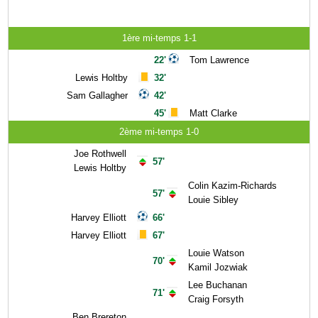
1ère mi-temps 1-1
22'
Tom Lawrence
Lewis Holtby
32'
Sam Gallagher
42'
45'
Matt Clarke
2ème mi-temps 1-0
Joe Rothwell
57'
Lewis Holtby
Colin Kazim-Richards
57'
Louie Sibley
Harvey Elliott
66'
Harvey Elliott
67'
Louie Watson
70'
Kamil Jozwiak
Lee Buchanan
71'
Craig Forsyth
Ben Brereton