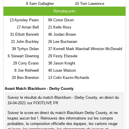
9
Sam Gallagher
10
Tom Lawrence
Remplaçants
13
Aynsley Pears
99
Conor Dixon
17
Amari Bell
21
Kelle Ross
31
Elliott Bennett
46
Jordan Brown
21
John Buckley
26
Lee Buchanan
39
Tyrhys Dolan
37
Kornell Mark Marshall Winston McDonald
6
Stewart Downing
29
Festy Ebosele
29
Corry Evans
38
Jason Knight
8
Joe Rothwell
40
Louie Watson
20
Ben Brereton
13
Colin Kazim-Richards
Avant Match Blackburn - Derby County
Suivez le résultat du match Blackburn - Derby County, en direct du
16-04-2021 sur FOOTLIVE.FR
Suivez le score en direct du match Blackburn Derby County, et ne
loupez aucun but !. Retrouvez des informations sur les compos
probables, la composition officielle des équipes, les cartons rouge