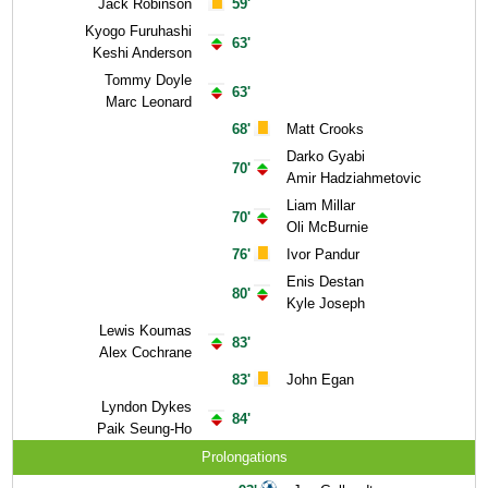
Jack Robinson
59'
Kyogo Furuhashi
63'
Keshi Anderson
Tommy Doyle
63'
Marc Leonard
68'
Matt Crooks
Darko Gyabi
70'
Amir Hadziahmetovic
Liam Millar
70'
Oli McBurnie
76'
Ivor Pandur
Enis Destan
80'
Kyle Joseph
Lewis Koumas
83'
Alex Cochrane
83'
John Egan
Lyndon Dykes
84'
Paik Seung-Ho
Prolongations