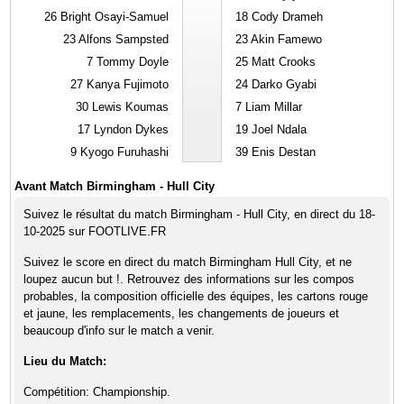
26
Bright Osayi-Samuel
18
Cody Drameh
23
Alfons Sampsted
23
Akin Famewo
7
Tommy Doyle
25
Matt Crooks
27
Kanya Fujimoto
24
Darko Gyabi
30
Lewis Koumas
7
Liam Millar
17
Lyndon Dykes
19
Joel Ndala
9
Kyogo Furuhashi
39
Enis Destan
Avant Match Birmingham - Hull City
Suivez le résultat du match Birmingham - Hull City, en direct du 18-
10-2025 sur FOOTLIVE.FR
Suivez le score en direct du match Birmingham Hull City, et ne
loupez aucun but !. Retrouvez des informations sur les compos
probables, la composition officielle des équipes, les cartons rouge
et jaune, les remplacements, les changements de joueurs et
beaucoup d'info sur le match a venir.
Lieu du Match:
Compétition: Championship.