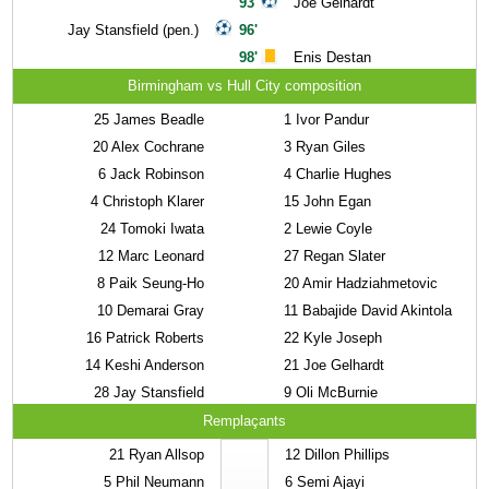
93'
Joe Gelhardt
Jay Stansfield (pen.)
96'
98'
Enis Destan
Birmingham vs Hull City composition
25
James Beadle
1
Ivor Pandur
20
Alex Cochrane
3
Ryan Giles
6
Jack Robinson
4
Charlie Hughes
4
Christoph Klarer
15
John Egan
24
Tomoki Iwata
2
Lewie Coyle
12
Marc Leonard
27
Regan Slater
8
Paik Seung-Ho
20
Amir Hadziahmetovic
10
Demarai Gray
11
Babajide David Akintola
16
Patrick Roberts
22
Kyle Joseph
14
Keshi Anderson
21
Joe Gelhardt
28
Jay Stansfield
9
Oli McBurnie
Remplaçants
21
Ryan Allsop
12
Dillon Phillips
5
Phil Neumann
6
Semi Ajayi