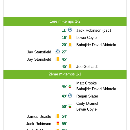
1ère mi-temps 1-2
11'
Jack Robinson (csc)
16'
Lewie Coyle
20'
Babajide David Akintola
Jay Stansfield
27'
Jay Stansfield
45'
45'
Joe Gelhardt
2ème mi-temps 1-1
Matt Crooks
46'
Babajide David Akintola
49'
Regan Slater
Cody Drameh
50'
Lewie Coyle
James Beadle
54'
Jack Robinson
59'