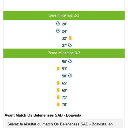
1ère mi-temps 2-1
20'
24'
32'
37'
2ème mi-temps 0-2
50'
53'
58'
65'
69'
71'
76'
Avant Match Os Belenenses SAD - Boavista
Suivez le résultat du match Os Belenenses SAD - Boavista, en