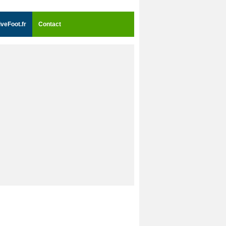
iveFoot.fr
Contact