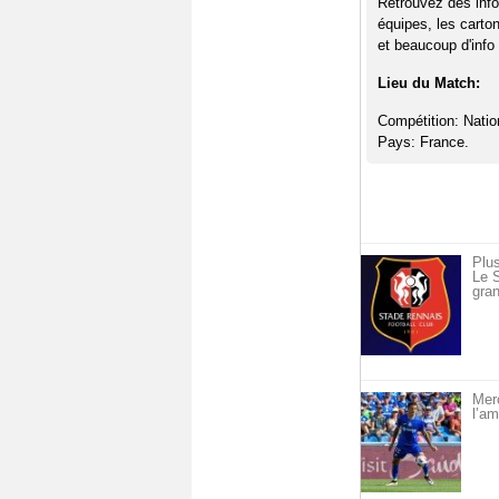
Retrouvez des info
équipes, les carto
et beaucoup d'info 
Lieu du Match:
Compétition: Natio
Pays: France.
Plus
Le S
gran
Merc
l’am