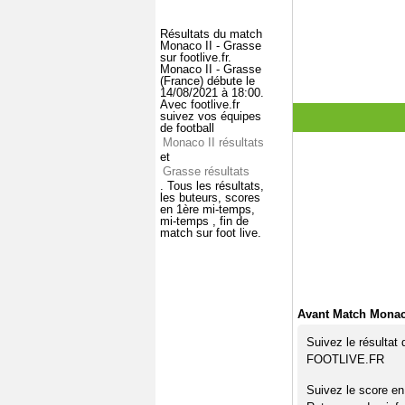
Résultats du match
Monaco II - Grasse
sur footlive.fr.
Monaco II - Grasse
(France) débute le
14/08/2021 à 18:00.
Avec footlive.fr
suivez vos équipes
de football
Monaco II résultats
et
Grasse résultats
. Tous les résultats,
les buteurs, scores
en 1ère mi-temps,
mi-temps , fin de
match sur foot live.
Avant Match Monaco
Suivez le résultat
FOOTLIVE.FR
Suivez le score en