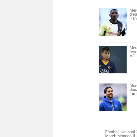
Merc
d’eu
Nan
Merc
reve
Vél
Mer
deu
Timb
Football National
Match Monaco II -