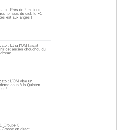
ato : Près de 2 millions
ros tombés du ciel, le FC
tes est aux anges !
ato : Et si l’OM faisait
nir cet ancien chouchou du
odrome…
cato : L’OM vise un
xième coup à la Quinten
er !
 2, Groupe C
 Grasse en direct.