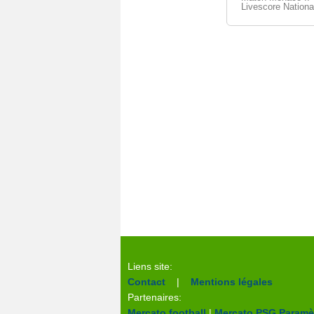
Livescore Nationa
Liens site:
Contact
|
Mentions légales
Partenaires:
Mercato football
|
Mercato PSG
Paramèt