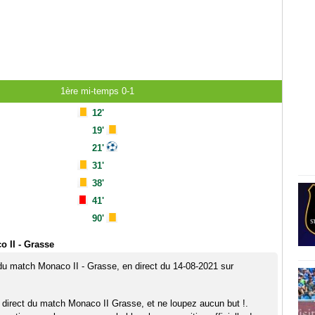
1ère mi-temps 0-1
12'
19'
21'
31'
38'
41'
90'
 II - Grasse
 du match Monaco II - Grasse, en direct du 14-08-2021 sur
 direct du match Monaco II Grasse, et ne loupez aucun but !.