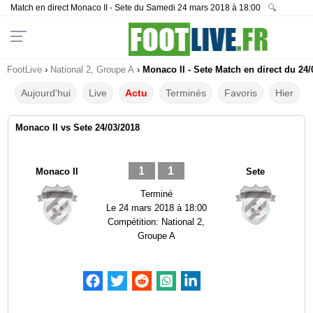
Match en direct Monaco II - Sete du Samedi 24 mars 2018 à 18:00
🔍
FootLive
›
National 2, Groupe A
›
Monaco II - Sete Match en direct du 24/
Aujourd'hui
Live
Actu
Terminés
Favoris
Hier
Monaco II vs Sete 24/03/2018
1
1
Monaco II
Sete
Terminé
Le
24 mars 2018 à 18:00
Compétition:
National 2,
Groupe A