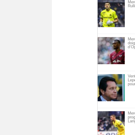
Merc
Rull
Merc
doig
d’O
Vent
Lepe
pour
Mer
pro
Lan