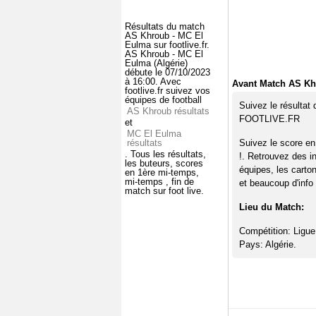
Résultats du match
AS Khroub - MC El
Eulma sur footlive.fr.
AS Khroub - MC El
Eulma (Algérie)
débute le 07/10/2023
à 16:00. Avec
Avant Match AS Kh
footlive.fr suivez vos
équipes de football
Suivez le résultat
AS Khroub résultats
FOOTLIVE.FR
et
MC El Eulma
résultats
Suivez le score e
. Tous les résultats,
!. Retrouvez des i
les buteurs, scores
équipes, les carto
en 1ère mi-temps,
mi-temps , fin de
et beaucoup d'info 
match sur foot live.
Lieu du Match:
Compétition: Ligue
Pays: Algérie.