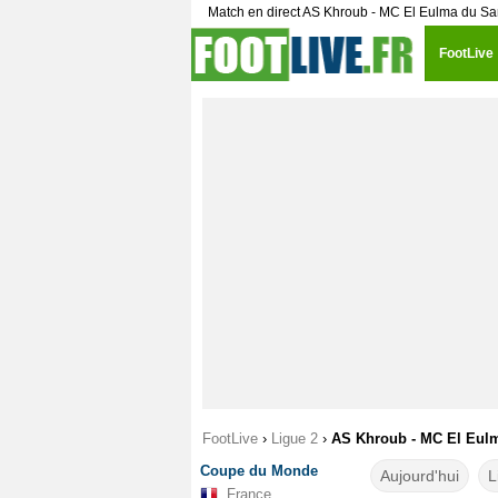
Match en direct AS Khroub - MC El Eulma du Sa
FootLive
FootLive
›
Ligue 2
›
AS Khroub - MC El Eulma
Coupe du Monde
Aujourd'hui
L
France