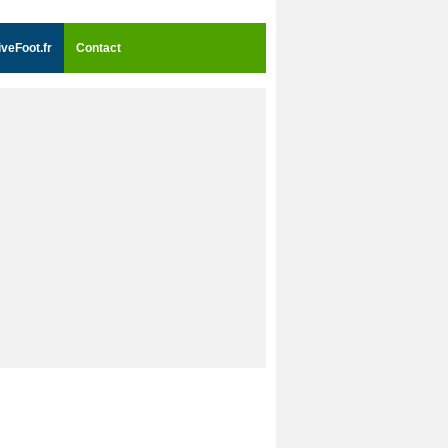
iveFoot.fr
Contact