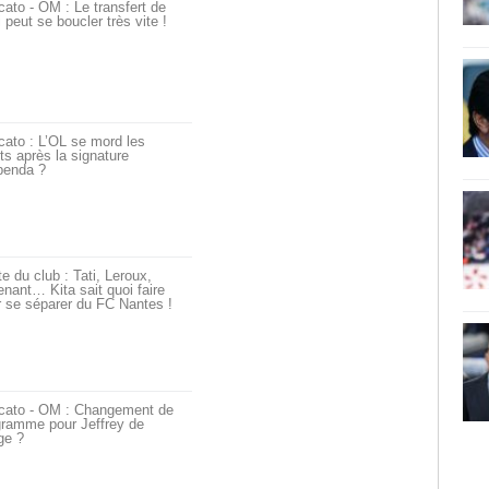
ato - OM : Le transfert de
i peut se boucler très vite !
ato : L’OL se mord les
ts après la signature
penda ?
e du club : Tati, Leroux,
nant… Kita sait quoi faire
 se séparer du FC Nantes !
cato - OM : Changement de
gramme pour Jeffrey de
ge ?