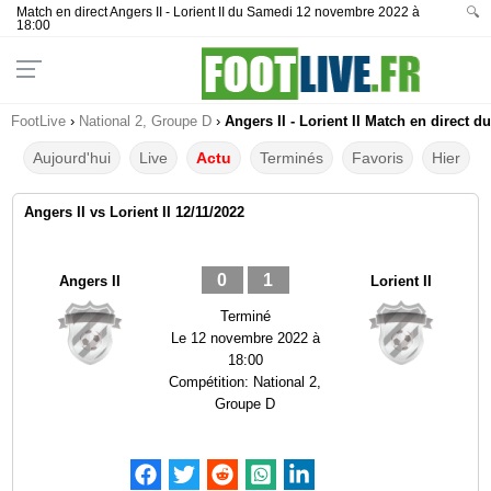
Match en direct Angers II - Lorient II du Samedi 12 novembre 2022 à
🔍
18:00
FootLive
›
National 2, Groupe D
›
Angers II - Lorient II Match en direct d
Aujourd'hui
Live
Actu
Terminés
Favoris
Hier
Angers II vs Lorient II 12/11/2022
0
1
Angers II
Lorient II
Terminé
Le
12 novembre 2022 à
18:00
Compétition:
National 2,
Groupe D