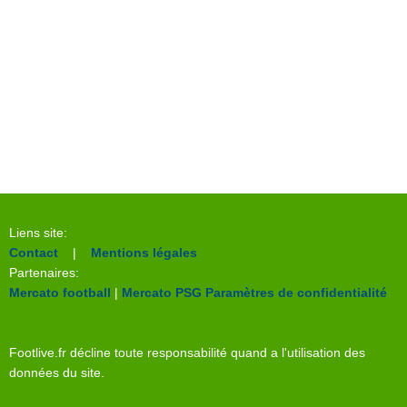
Liens site:
Contact
|
Mentions légales
Partenaires:
Mercato football
|
Mercato PSG
Paramètres de confidentialité
Footlive.fr décline toute responsabilité quand a l'utilisation des
données du site.