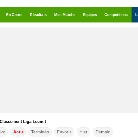
En Cours
Résultats
Mes Matchs
Equipes
Compétitions
L
Classement Liga Leumit
ive
Actu
Terminés
Favoris
Hier
Demain