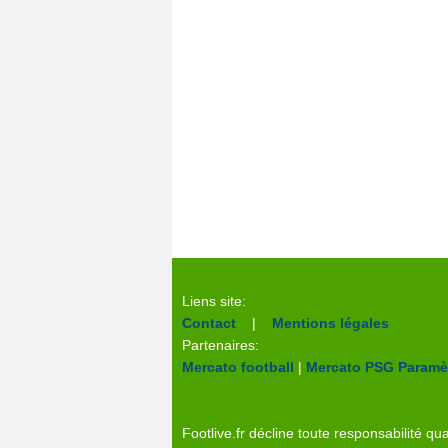
Liens site:
Contact
|
Mentions légales
Partenaires:
Mercato football
|
Mercato PSG
Paramèt
Footlive.fr décline toute responsabilité qua