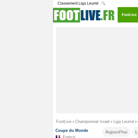
Classement Liga Leumit
🔍
FootLive
FootLive
›
Championnat Israël
›
Liga Leumit
›
Coupe du Monde
Aujourd'hui
L
France