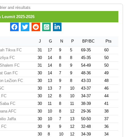
rier and résultats
 Leumit 2025-2026
J
G
N
P
BP/BC
Pts
ah Tikva FC
31
17
9
5
69-35
60
zliya FC
30
14
8
8
45-35
50
 Shalem FC
31
14
8
9
54-49
50
at Gan FC
30
14
7
9
48-36
49
on LeZion FC
30
13
9
8
43-33
48
SC
30
13
7
10
43-37
46
a FC
30
12
8
10
34-37
44
 Saba FC
30
11
8
11
38-39
41
nana AFC
30
10
8
12
29-36
38
lio Jaffa
30
10
7
13
50-50
37
a FC
30
9
9
12
32-48
36
30
8
10
12
34-39
34