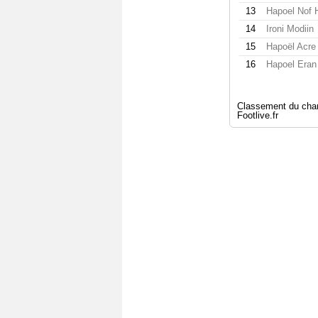
13
Hapoel Nof 
14
Ironi Modiin
15
Hapoël Acre
16
Hapoel Eran
Classement du champ
Footlive.fr