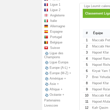
Ligue 1
Liga Leumit calend
Ligue 2
Classement Liga
Angleterre
Italie
Allemagne
Espagne
#
Équipe
Portugal
1
Maccabi Pet
Belgique
2
Maccabi Her
Suisse
3
Hapoel Kfar
Ligue des
Champions
4
Hapoel Ram
Ligue Europa
5
Hapoel Rish
Europe (A-L) +
6
Kiryat Yam 
Europe (M-Z) +
7
Bnei Yehud
Amérique +
8
Hapoel Kfar
Asie +
9
Hapoel Ra'a
Afrique +
Océanie +
10
Maccabi Kabi
Partenaires
11
Hapoel Aful
Livescore
12
Kafr Qasim