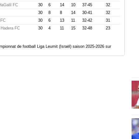
HaGalil FC
30
6
14
10
37-45
32
30
8
8
14
30-41
32
 FC
30
6
13
11
32-42
31
 Hadera FC
30
4
11
15
32-48
23
ionnat de football Liga Leumit (Israël) saison 2025-2026 sur